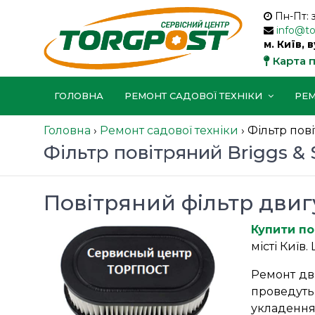
Пн-Пт: 
info@t
м. Київ, 
Карта 
ГОЛОВНА
РЕМОНТ САДОВОЇ ТЕХНІКИ
РЕМ
Головна
›
Ремонт садової техніки
›
Фільтр пові
Фільтр повітряний Briggs & S
Повітряний фільтр двигу
Купити по
місті Київ
Ремонт дв
проведуть
укладення