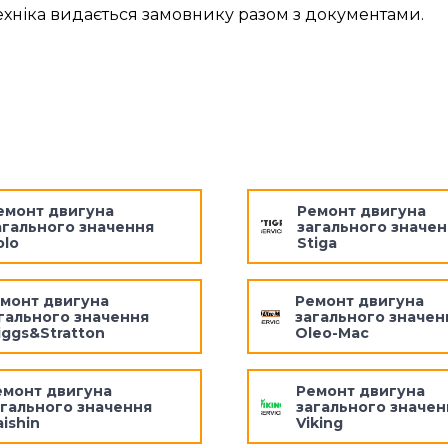
ехніка видається замовнику разом з документами.
емонт двигуна
Ремонт двигуна
агального значення
загального значен
olo
Stiga
монт двигуна
Ремонт двигуна
гального значення
загального значен
iggs&Stratton
Oleo-Mac
емонт двигуна
Ремонт двигуна
агального значення
загального значен
ishin
Viking