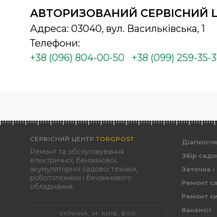
АВТОРИЗОВАНИЙ СЕРВІСНИЙ 
Адреса: 03040, вул. Васильківська, 1
Телефони:
+38 (096) 804-00-50
+38 (099) 259-35-
СЕРВІСНИЙ ЦЕНТР
TORGPOST
Діагност
Ремонт та обслуговування
Збір садо
електричної, бензинової,
акумуляторної садової техніки,
Заточка і
робототехніки і бензинового
Ремонт са
обладнання.
Ремонт си
Вакансії
УКРАЇНА, М. КИЇВ, ВУЛ.