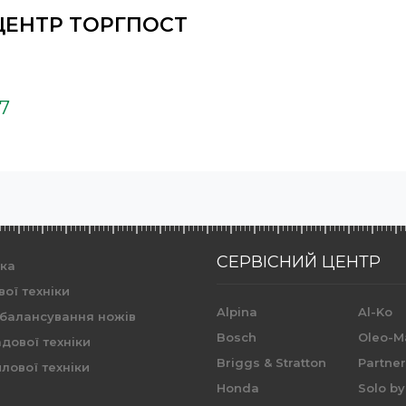
ЦЕНТР ТОРГПОСТ
37
СЕРВІСНИЙ ЦЕНТР
ика
вої техніки
Alpina
Al-Ko
 балансування ножів
Bosch
Oleo-M
дової техніки
Briggs & Stratton
Partne
лової техніки
Honda
Solo by