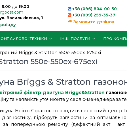
з
9:00
до
19:00
+38 (096) 804-00-50
orgpost.com
+38 (099) 259-35-37
вул. Васильківська, 1
Замовити дзвінок
проїзду
ОНТ СИЛОВОЇ ТЕХНІКИ
ІНШІ ПОСЛУГИ
ПРО КОМП
тряний Briggs & Stratton 550e-550ex-675exi
tratton 550e-550ex-675exi
на Briggs & Stratton газон
вітряний фільтр двигуна Briggs&Stratton
газонок
. Ціну та наявність уточнюйте у сервіс-менеджера за
игуна Бріггс Страттон проводить сервісний центр Т
 діагностику, підберуть запчастини за оптимальн
 за попередньою ремонту (дефектний акт і акт 