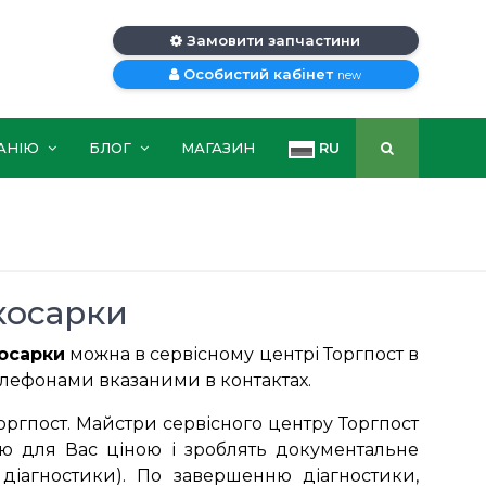
Замовити запчастини
Особистий кабінет
new
АНІЮ
БЛОГ
МАГАЗИН
RU
окосарки
осарки
можна в сервісному центрі Торгпост в
 телефонами вказаними в контактах.
оргпост. Майстри сервісного центру Торгпост
ою для Вас ціною і зроблять документальне
діагностики). По завершенню діагностики,