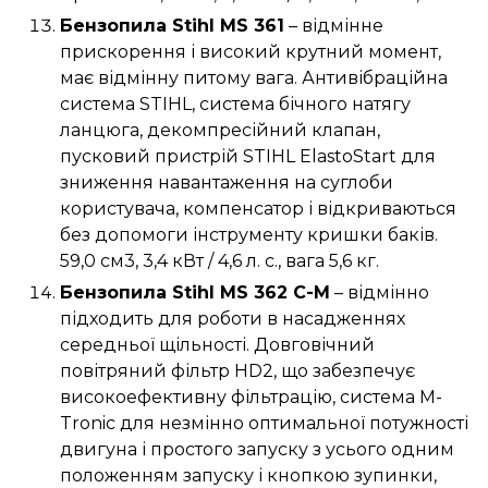
Бензопила Stihl MS 361
– відмінне
прискорення і високий крутний момент,
має відмінну питому вага. Антивібраційна
система STIHL, система бічного натягу
ланцюга, декомпресійний клапан,
пусковий пристрій STIHL ElastoStart для
зниження навантаження на суглоби
користувача, компенсатор і відкриваються
без допомоги інструменту кришки баків.
59,0 см3, 3,4 кВт / 4,6 л. с., вага 5,6 кг.
Бензопила Stihl MS 362 C-M
– відмінно
підходить для роботи в насадженнях
середньої щільності. Довговічний
повітряний фільтр HD2, що забезпечує
високоефективну фільтрацію, система M-
Tronic для незмінно оптимальної потужності
двигуна і простого запуску з усього одним
положенням запуску і кнопкою зупинки,