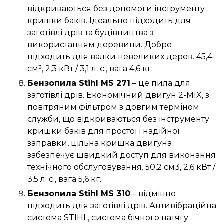
відкриваються без допомоги інструменту
кришки баків. Ідеально підходить для
заготівлі дрів та будівництва з
використанням деревини. Добре
підходить для валки невеликих дерев. 45,4
см³, 2,3 кВт / 3,1 л. с., вага 4,6 кг.
Бензопила Stihl MS 271
– це пила для
заготівлі дрів. Економічний двигун 2-MIX, з
повітряним фільтром з довгим терміном
служби, що відкриваються без інструменту
кришки баків для простої і надійної
заправки, цільна кришка двигуна
забезпечує швидкий доступ для виконання
технічного обслуговування. 50,2 см3, 2,6 кВт /
3,5 л. с., вага 5,6 кг.
Бензопила Stihl MS 310
– відмінно
підходить для заготівлі дрів. Антивібраційна
система STIHL, система бічного натягу