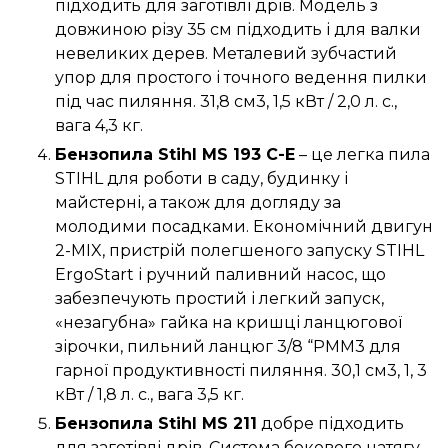
підходить для заготівлі дрів. Модель з
довжиною різу 35 см підходить і для валки
невеликих дерев. Металевий зубчастий
упор для простого і точного ведення пилки
під час пиляння. 31,8 см3, 1,5 кВт / 2,0 л. с.,
вага 4,3 кг.
Бензопила Stihl MS 193 C-E
– це легка пила
STIHL для роботи в саду, будинку і
майстерні, а також для догляду за
молодими посадками. Економічний двигун
2-MIX, пристрій полегшеного запуску STIHL
ErgoStart і ручний паливний насос, що
забезпечують простий і легкий запуск,
«незагубна» гайка на кришці ланцюгової
зірочки, пильний ланцюг 3/8 “PMM3 для
гарної продуктивності пиляння. 30,1 см3, 1, 3
кВт / 1,8 л. с., вага 3,5 кг.
Бензопила Stihl MS 211
добре підходить
для заготівлі дрів. Система бокового натягу