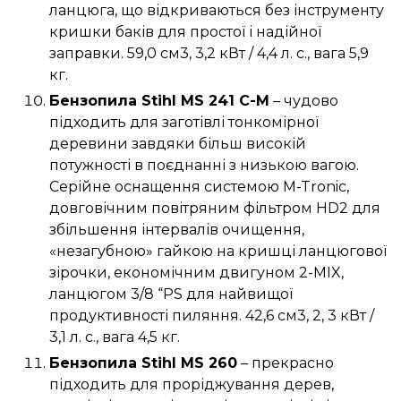
ланцюга, що відкриваються без інструменту
кришки баків для простої і надійної
заправки. 59,0 см3, 3,2 кВт / 4,4 л. с., вага 5,9
кг.
Бензопила Stihl MS 241 C-M
– чудово
підходить для заготівлі тонкомірної
деревини завдяки більш високій
потужності в поєднанні з низькою вагою.
Серійне оснащення системою M-Tronic,
довговічним повітряним фільтром HD2 для
збільшення інтервалів очищення,
«незагубною» гайкою на кришці ланцюгової
зірочки, економічним двигуном 2-MIX,
ланцюгом 3/8 “PS для найвищої
продуктивності пиляння. 42,6 см3, 2, 3 кВт /
3,1 л. с., вага 4,5 кг.
Бензопила Stihl MS 260
– прекрасно
підходить для проріджування дерев,