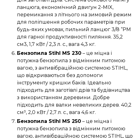
ланцюга, економічний двигун 2-MIX,
перемикання з літнього на зимовий режим
для поліпшення робочих параметрів при
будь-яких умовах, пильний ланцюг 3/8 “PM
для гарної продуктивності пиляння. 35,2
см3, 1,7 кВт / 2,3 л. с., вага 4,3 кг.
Бензопила Stihl MS 230
– це міцна і
потужна бензопила з відмінним питомою
вагою, з антивібраційною системою STIHL,
що відкриваються без допомоги
інструменту кришки баків. Ідеально
підходить для заготівлі дрів та будівництва
з використанням деревини. Добре
підходить для валки невеликих дерев. 40,2
см³, 2,0 кВт / 2,7 л. с., вага 4,6 кг.
Бензопила Stihl MS 250
– це міцна і
потужна бензопила з відмінним питомою
вагою, антивібраційною системою STIHL, що