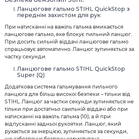
Ланцюгове гальмо STIHL QuickStop з
переднім захистом для рук
При натисканні на важіль гальма вмикається
ланцюгове гальмо, яке блокує пильний ланцюг.
При досить сильній віддачі ланцюгове гальмо
спрацьовує автоматично. Ланцюг зупиняється за
частку секунди.
Ланцюгове гальмо STIHL QuickStop
Super (Q)
Додаткова система гальмування пильного
ланцюга для більш високої безпеки – тільки від
STIHL. Ланцюг за частки секунди зупиняється не
тільки при достатньо саильній віддачі або при
натисканні на важіль гальма (10), а й при
відпусканні задньої рукоятки. Ланцюг, який
рухається за інерцією, зупиняється за секунди,
що забезпечує безпеку користувача.