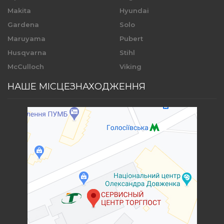
Makita
Hyundai
Gardena
Solo
Maruyama
Pubert
Husqvarna
Stihl
McCulloch
Viking
НАШЕ МІСЦЕЗНАХОДЖЕННЯ