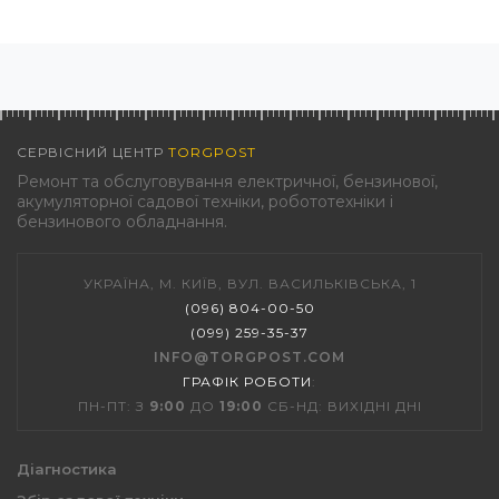
СЕРВІСНИЙ ЦЕНТР
TORGPOST
Ремонт та обслуговування електричної, бензинової,
акумуляторної садової техніки, робототехніки і
бензинового обладнання.
УКРАЇНА, М. КИЇВ, ВУЛ. ВАСИЛЬКІВСЬКА, 1
(096) 804-00-50
(099) 259-35-37
INFO@TORGPOST.COM
ГРАФІК РОБОТИ
:
ПН-ПТ: З
9:00
ДО
19:00
СБ-НД: ВИХІДНІ ДНІ
Діагностика