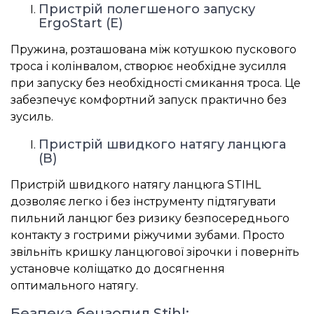
Пристрій полегшеного запуску
ErgoStart (E)
Пружина, розташована між котушкою пускового
троса і колінвалом, створює необхідне зусилля
при запуску без необхідності смикання троса. Це
забезпечує комфортний запуск практично без
зусиль.
Пристрій швидкого натягу ланцюга
(B)
Пристрій швидкого натягу ланцюга STIHL
дозволяє легко і без інструменту підтягувати
пильний ланцюг без ризику безпосереднього
контакту з гострими ріжучими зубами. Просто
звільніть кришку ланцюгової зірочки і поверніть
установче коліщатко до досягнення
оптимального натягу.
Безпека бензопил Stihl: