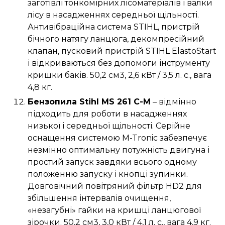
заготівлі тонкомірних лісоматеріалів і валки
лісу в насадженнях середньої щільності.
Антивібраційна система STIHL, пристрій
бічного натягу ланцюга, декомпресійний
клапан, пусковий пристрій STIHL ElastoStart
і відкриваються без допомоги інструменту
кришки баків. 50,2 см3, 2,6 кВт / 3,5 л. с., вага
4,8 кг.
Бензопила Stihl MS 261 C-M
– відмінно
підходить для роботи в насадженнях
низької і середньої щільності. Серійне
оснащення системою M-Tronic забезпечує
незмінно оптимальну потужність двигуна і
простий запуск завдяки всього одному
положенню запуску і кнопці зупинки.
Довговічний повітряний фільтр HD2 для
збільшення інтервалів очищення,
«незагубні» гайки на кришці ланцюгової
зірочки. 50,2 см3, 3,0 кВт / 4,1 л. с., вага 4,9 кг.