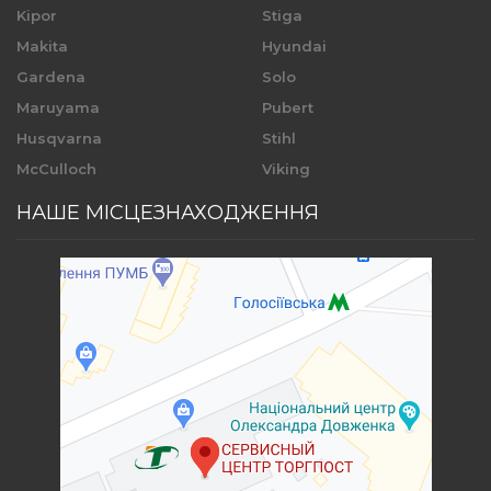
Kipor
Stiga
Makita
Hyundai
Gardena
Solo
Maruyama
Pubert
Husqvarna
Stihl
McCulloch
Viking
НАШЕ МІСЦЕЗНАХОДЖЕННЯ