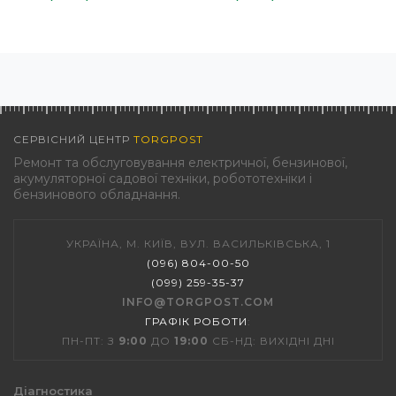
СЕРВІСНИЙ ЦЕНТР
TORGPOST
Ремонт та обслуговування електричної, бензинової,
акумуляторної садової техніки, робототехніки і
бензинового обладнання.
УКРАЇНА, М. КИЇВ, ВУЛ. ВАСИЛЬКІВСЬКА, 1
(096) 804-00-50
(099) 259-35-37
INFO@TORGPOST.COM
ГРАФІК РОБОТИ
:
ПН-ПТ: З
9:00
ДО
19:00
СБ-НД: ВИХІДНІ ДНІ
Діагностика