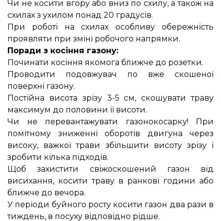
Чи не косити вгору або вниз по схилу, а також на
схилах з ухилом понад 20 градусів.
При роботі на схилах особливу обережність
проявляти при зміні робочого напрямки.
Поради з косіння газону:
Починати косіння якомога ближче до розетки.
Проводити подовжувач по вже скошеної
поверхні газону.
Постійна висота зрізу 3-5 см, скошувати траву
максимум до половини її висоти.
Чи не перевантажувати газонокосарку! При
помітному зниженні оборотів двигуна через
високу, важкої трави збільшити висоту зрізу і
зробити кілька підходів.
Щоб захистити свіжоскошений газон від
висихання, косити траву в ранкові години або
ближче до вечора.
У періоди буйного росту косити газон два рази в
тиждень, в посуху відповідно рідше.