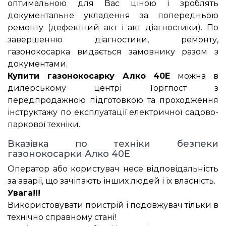
оптимальною для Вас ціною і зроблять
документальне укладення за попередньою
ремонту (дефектний акт і акт діагностики). По
завершенню діагностики, ремонту,
газонокосарка видається замовнику разом з
документами.
Купити газонокосарку Алко 40Е
можна в
дилерському центрі Торгпост з
передпродажною підготовкою та проходження
інструктажу по експлуатації електричної садово-
паркової техніки.
Вказівка по техніки безпеки
газонокосарки Алко 40Е
Оператор або користувач несе відповідальність
за аварії, що зачіпають інших людей і їх власність.
Увага!!!
Використовувати пристрій і подовжувач тільки в
технічно справному стані!