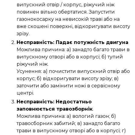
випускний отвір / корпус, ріжучий ніж
повинен вільно обертатися. Запустити
газонокосарку на невисокій траві або на
вже скошені поверхні, відкоригувати висоту
зрізу.
Несправність: Падає потужність двигуна
Можлива причина: а) занадто багато трави в
випускному отворі або в корпусі; б) тупий
ріжучий ніж.
Усунення: а) почистити випускний отвір або
корпус; б) відкоригувати висоту зрізу; в)
заточити або замінити ножі в сервісному
центрі.
Несправність: Недостатньо
заповнюється травозборнік
.
Можлива причина: а) вологий газон; б)
травосборник забитий; в) занадто багато
трави в випускному отворі або в корпусі; г)