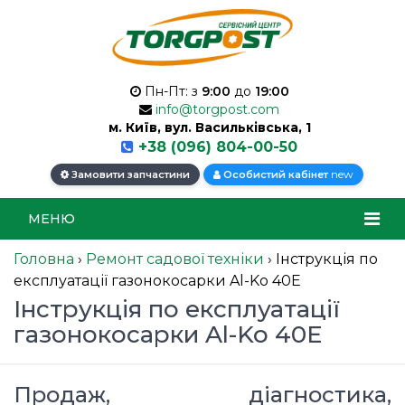
Пн-Пт: з
9:00
до
19:00
info@torgpost.com
м. Київ, вул. Васильківська, 1
+38 (096) 804-00-50
new
Замовити запчастини
Особистий кабінет
МЕНЮ
Головна
›
Ремонт садової техніки
›
Інструкція по
експлуатації газонокосарки Al-Ko 40E
Інструкція по експлуатації
газонокосарки Al-Ko 40E
Продаж, діагностика,