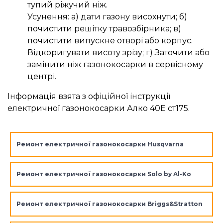
тупий ріжучий ніж.
Усунення: а) дати газону висохнути; б)
почистити решітку травозбірника; в)
почистити випускне отворі або корпус.
Відкоригувати висоту зрізу; г) Заточити або
замінити ніж газонокосарки в сервісному
центрі.
Інформація взята з офіційної інструкції
електричної газонокосарки Алко 40Е ст175.
Ремонт електричної газонокосарки Husqvarna
Ремонт електричної газонокосарки Solo by Al-Ko
Ремонт електричної газонокосарки Briggs&Stratton