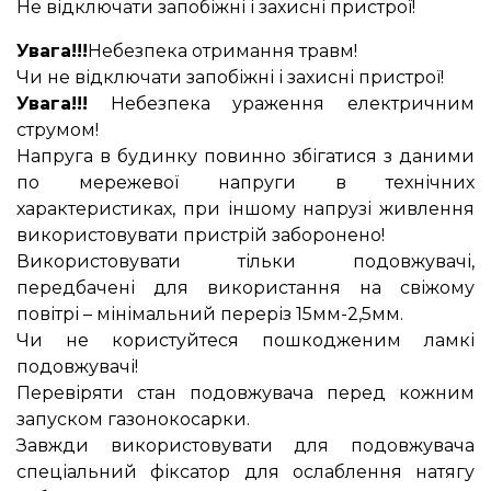
Не відключати запобіжні і захисні пристрої!
Увага!!!
Небезпека отримання травм!
Чи не відключати запобіжні і захисні пристрої!
Увага!!!
Небезпека ураження електричним
струмом!
Напруга в будинку повинно збігатися з даними
по мережевої напруги в технічних
характеристиках, при іншому напрузі живлення
використовувати пристрій заборонено!
Використовувати тільки подовжувачі,
передбачені для використання на свіжому
повітрі – мінімальний переріз 15мм-2,5мм.
Чи не користуйтеся пошкодженим ламкі
подовжувачі!
Перевіряти стан подовжувача перед кожним
запуском газонокосарки.
Завжди використовувати для подовжувача
спеціальний фіксатор для ослаблення натягу