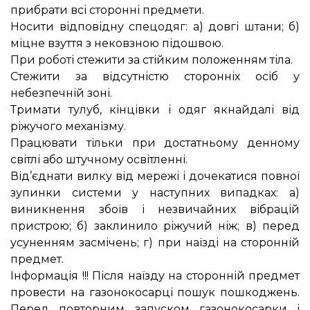
прибрати всі сторонні предмети.
Носити відповідну спецодяг: а) довгі штани; б)
міцне взуття з нековзною підошвою.
При роботі стежити за стійким положенням тіла.
Стежити за відсутністю сторонніх осіб у
небезпечній зоні.
Тримати тулуб, кінцівки і одяг якнайдалі від
ріжучого механізму.
Працювати тільки при достатньому денному
світлі або штучному освітленні.
Від’єднати вилку від мережі і дочекатися повної
зупинки системи у наступних випадках: а)
виникнення збоїв і незвичайних вібрацій
пристрою; б) заклинило ріжучий ніж; в) перед
усуненням засмічень; г) при наїзді на сторонній
предмет.
Інформація !!! Після наїзду на сторонній предмет
провести на газонокосарці пошук пошкоджень.
Перед повторним запуском газонокосарки і