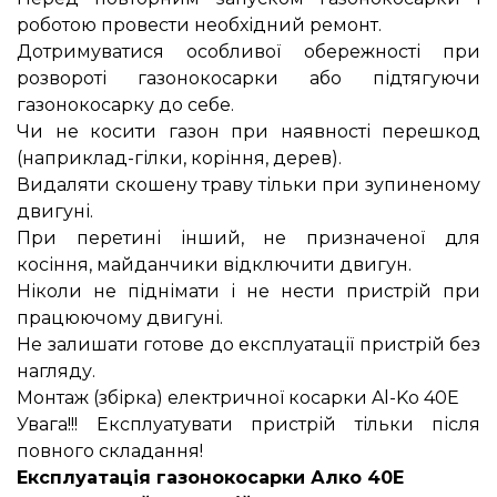
роботою провести необхідний ремонт.
Дотримуватися особливої обережності при
розвороті газонокосарки або підтягуючи
газонокосарку до себе.
Чи не косити газон при наявності перешкод
(наприклад-гілки, коріння, дерев).
Видаляти скошену траву тільки при зупиненому
двигуні.
При перетині інший, не призначеної для
косіння, майданчики відключити двигун.
Ніколи не піднімати і не нести пристрій при
працюючому двигуні.
Не залишати готове до експлуатації пристрій без
нагляду.
Монтаж (збірка) електричної косарки Al-Ko 40Е
Увага!!! Експлуатувати пристрій тільки після
повного складання!
Експлуатація газонокосарки Алко 40Е