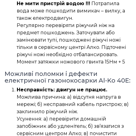
Не мити пристрій водою !!!
Потрапила
вода може пошкодити вимикач – вилку, а
також електродвигун.
Регулярно перевіряти ріжучий ніж на
предмет пошкоджень. Заточувати або
замінювати тупі, пошкоджені ріжучі ножі
тільки в сервісному центрі Алко. Підточені
ріжучі ножі необхідно отбалансировать.
Момент затяжки ножового гвинта 15Нм + 5
Можливі поломки і дефекти
електричної газонокосарки Al-Ko 40E:
Несправність: двигун не працює.
Можлива причина: а) відсутня напруга в
мережі; б) несправний кабель пристрою; в)
заклинило ріжучий ніж.
Усунення: а) перевірити домашній
запобіжник або удленітель; б) зв’язатися з
сервісним центром Алко; в) почистити