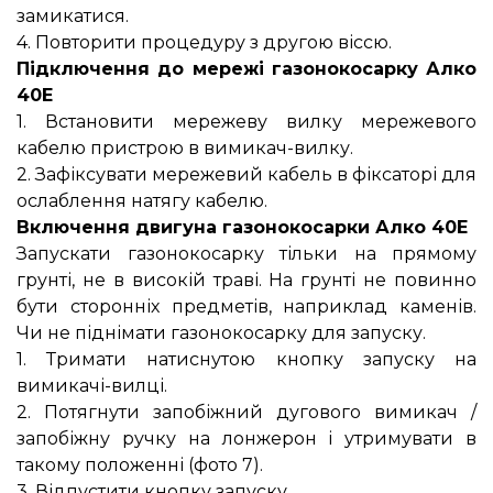
замикатися.
4. Повторити процедуру з другою віссю.
Підключення до мережі газонокосарку Алко
40Е
1. Встановити мережеву вилку мережевого
кабелю пристрою в вимикач-вилку.
2. Зафіксувати мережевий кабель в фіксаторі для
ослаблення натягу кабелю.
Включення двигуна газонокосарки Алко 40Е
Запускати газонокосарку тільки на прямому
грунті, не в високій траві. На грунті не повинно
бути сторонніх предметів, наприклад каменів.
Чи не піднімати газонокосарку для запуску.
1. Тримати натиснутою кнопку запуску на
вимикачі-вилці.
2. Потягнути запобіжний дугового вимикач /
запобіжну ручку на лонжерон і утримувати в
такому положенні (фото 7).
3. Відпустити кнопку запуску.