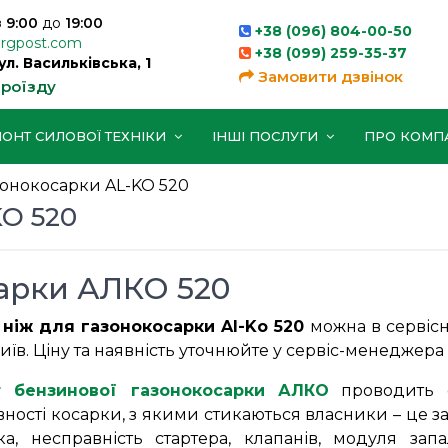
з
9:00
до
19:00
+38 (096) 804-00-50
orgpost.com
+38 (099) 259-35-37
вул. Васильківська, 1
Замовити дзвінок
проїзду
ОНТ СИЛОВОЇ ТЕХНІКИ
ІНШІ ПОСЛУГИ
ПРО КОМП
зонокосарки AL-KO 520
KO 520
сарки АЛКО 520
 ніж для газонокосарки Al-Ko 520
можна в сервісн
 Київ. Ціну та наявність уточнюйте у сервіс-менеджер
 бензинової газонокосарки АЛКО
проводить с
ності косарки, з якими стикаються власники – це з
ка, несправність стартера, клапанів, модуля зап