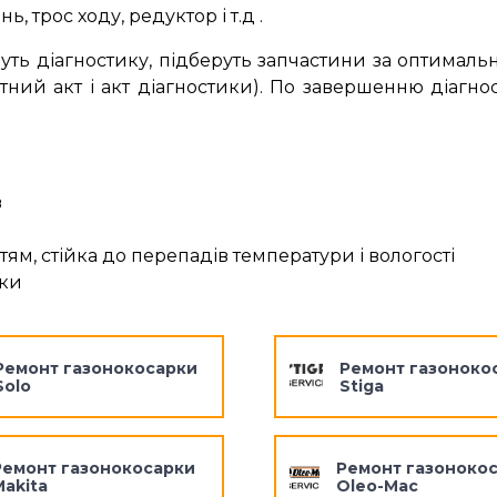
 трос ходу, редуктор і т.д .
уть діагностику, підберуть запчастини за оптималь
ий акт і акт діагностики). По завершенню діагнос
в
ям, стійка до перепадів температури і вологості
рки
Ремонт газонокосарки
Ремонт газоноко
Solo
Stiga
Ремонт газонокосарки
Ремонт газоноко
Makita
Oleo-Mac