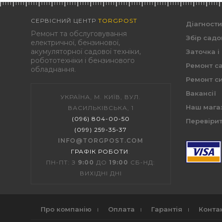
СЕРВІСНИЙ ЦЕНТР
TORGPOST
Діагност
Ремонт та обслуговування
Збір садо
електричної, бензинової,
акумуляторної садової техніки,
Заточка і
робототехніки і бензинового
Ремонт са
обладнання.
Ремонт си
Вакансії
УКРАЇНА, М. КИЇВ, ВУЛ.
Наш мага
ВАСИЛЬКІВСЬКА, 1
(096) 804-00-50
Перевірит
(099) 259-35-37
INFO@TORGPOST.COM
ГРАФІК РОБОТИ
:
ПН-ПТ: З
9:00
ДО
19:00
СБ-НД:
ВИХІДНІ ДНІ
Про компанію
Оплата
Гарантія
Конта