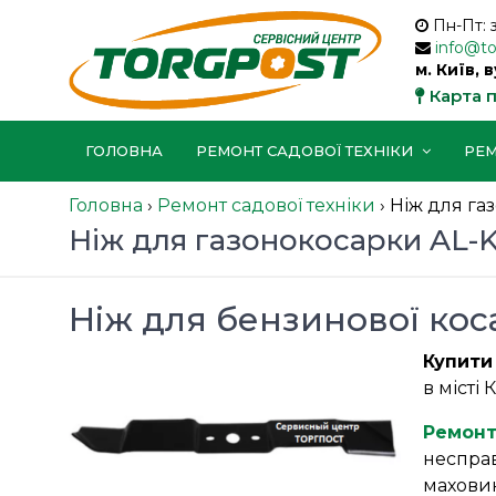
Пн-Пт: 
info@t
м. Київ, 
Карта 
ГОЛОВНА
РЕМОНТ САДОВОЇ ТЕХНІКИ
РЕМ
Головна
›
Ремонт садової техніки
›
Ніж для га
Ніж для газонокосарки AL-
Ніж для бензинової ко
Купити
в місті
Ремонт
несправ
махови