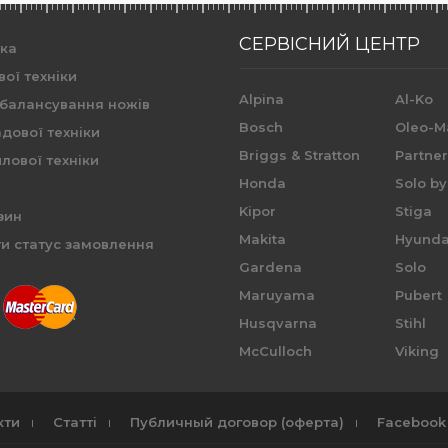
СЕРВІСНИЙ ЦЕНТР
ика
вої техніки
Alpina
Al-Ko
 балансування ножів
Bosch
Oleo-M
дової техніки
Briggs & Stratton
Partne
лової техніки
Honda
Solo by
Kipor
Stiga
зин
Makita
Hyunda
и статус замовлення
Gardena
Solo
Maruyama
Pubert
Husqvarna
Stihl
McCulloch
Viking
кти
Статті
Публичный договор (оферта)
Facebook