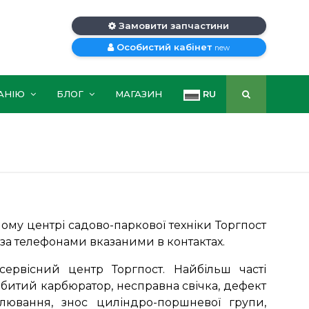
Замовити запчастини
Особистий кабінет
new
АНІЮ
БЛОГ
МАГАЗИН
RU
ому центрі садово-паркової техніки Торгпост
а за телефонами вказаними в контактах.
ервісний центр Торгпост. Найбільш часті
абитий карбюратор, несправна свічка, дефект
алювання, знос циліндро-поршневої групи,