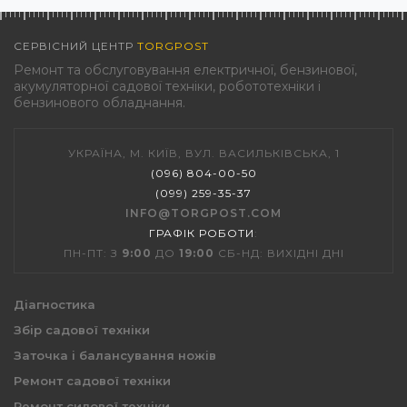
СЕРВІСНИЙ ЦЕНТР
TORGPOST
Ремонт та обслуговування електричної, бензинової,
акумуляторної садової техніки, робототехніки і
бензинового обладнання.
УКРАЇНА, М. КИЇВ, ВУЛ. ВАСИЛЬКІВСЬКА, 1
(096) 804-00-50
(099) 259-35-37
INFO@TORGPOST.COM
ГРАФІК РОБОТИ
:
ПН-ПТ: З
9:00
ДО
19:00
СБ-НД: ВИХІДНІ ДНІ
Діагностика
Збір садової техніки
Заточка і балансування ножів
Ремонт садової техніки
Ремонт силової техніки