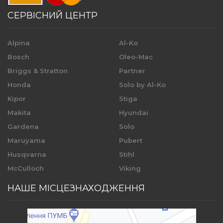
СЕРВІСНИЙ ЦЕНТР
Alpina
Al-Ko
Bosch
Oleo-Mac
Briggs & Stratton
Partner
Honda
Solo by Al-Ko
Kipor
Stiga
Makita
Hyundai
Gardena
Solo
Maruyama
Pubert
Husqvarna
Stihl
McCulloch
Viking
НАШЕ МІСЦЕЗНАХОДЖЕННЯ