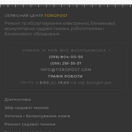
СЕРВІСНИЙ ЦЕНТР
TORGPOST
Ремонт та обслуговування електричної, бензинової,
акумуляторної садової техніки, робототехніки і
бензинового обладнання.
УКРАЇНА, М. КИЇВ, ВУЛ. ВАСИЛЬКІВСЬКА, 1
(096) 804-00-50
(099) 259-35-37
INFO@TORGPOST.COM
ГРАФІК РОБОТИ
:
ПН-ПТ: З
9:00
ДО
19:00
СБ-НД: ВИХІДНІ ДНІ
Діагностика
Збір садової техніки
Заточка і балансування ножів
Ремонт садової техніки