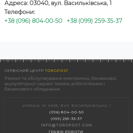
Адреса: 03040, вул. Васильківська, 1
Телефони:
+38 (096) 804-00-50
+38 (099) 259-35-37
СЕРВІСНИЙ ЦЕНТР
TORGPOST
Ремонт та обслуговування електричної, бензинової,
акумуляторної садової техніки, робототехніки і
бензинового обладнання.
УКРАЇНА, М. КИЇВ, ВУЛ. ВАСИЛЬКІВСЬКА, 1
(096) 804-00-50
(099) 259-35-37
INFO@TORGPOST.COM
ГРАФІК РОБОТИ
: