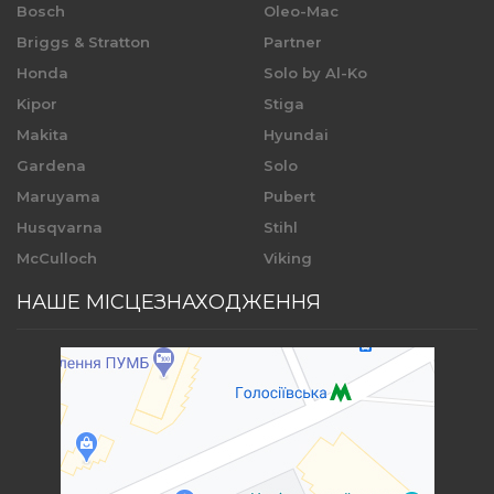
Bosch
Oleo-Mac
Briggs & Stratton
Partner
Honda
Solo by Al-Ko
Kipor
Stiga
Makita
Hyundai
Gardena
Solo
Maruyama
Pubert
Husqvarna
Stihl
McCulloch
Viking
НАШЕ МІСЦЕЗНАХОДЖЕННЯ