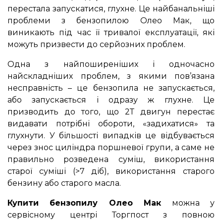
перестала запускатися, глухне. Це найбанальніші
проблеми з бензопилою Олео Мак, що
виникають під час її тривалої експлуатації, які
можуть призвести до серйозних проблем.
Одна з найпоширеніших і одночасно
найскладніших проблем, з якими пов’язана
несправність – це бензопила не запускається,
або запускається і одразу ж глухне. Це
призводить до того, що 2Т двигун перестає
видавати потрібні обороти, «задихатися» та
глухнути. У більшості випадків це відбувається
через знос циліндра поршневої групи, а саме не
правильно розведена суміш, використання
старої суміші (>7 діб), використання старого
бензину або старого масла.
Купити бензопилу Олео Мак
можна у
сервісному центрі Торгпост з повною