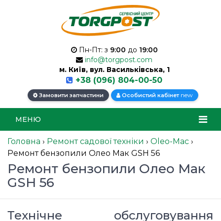
Пн-Пт: з
9:00
до
19:00
info@torgpost.com
м. Київ, вул. Васильківська, 1
+38 (096) 804-00-50
new
Замовити запчастини
Особистий кабінет
МЕНЮ
Головна
›
Ремонт садової техніки
›
Oleo-Mac
›
Ремонт бензопили Олео Мак GSH 56
Ремонт бензопили Олео Мак
GSH 56
Технічне обслуговування