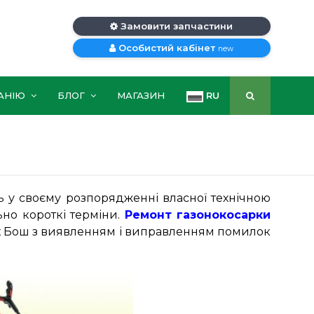
Замовити запчастини
Особистий кабінет
new
АНІЮ
БЛОГ
МАГАЗИН
RU
ть у своєму розпорядженні власної технічною
но короткі терміни.
Ремонт газонокосарки
к
Бош з виявленням і виправленням помилок