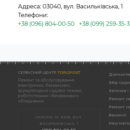
Адреса: 03040, вул. Васильківська, 1
Телефони:
+38 (096) 804-00-50
+38 (099) 259-35-
СЕРВІСНИЙ ЦЕНТР
TORGPOST
Діагност
Ремонт та обслуговування
Збір садо
електричної, бензинової,
акумуляторної садової техніки,
Заточка і
робототехніки і бензинового
Ремонт са
обладнання.
Ремонт си
Вакансії
УКРАЇНА, М. КИЇВ, ВУЛ.
Наш мага
ВАСИЛЬКІВСЬКА, 1
(096) 804-00-50