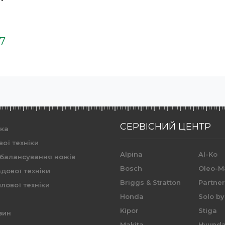
37
СЕРВІСНИЙ ЦЕНТР
ика
вої техніки
Alpina
Al-Ko
 балансування ножів
Bosch
Oleo-M
дової техніки
Briggs & Stratton
Partne
лової техніки
Honda
Solo by
Kipor
Stiga
зин
Makita
Hyunda