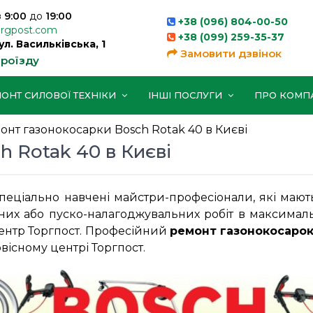
з
9:00
до
19:00
+38 (096) 804-00-50
orgpost.com
+38 (099) 259-35-37
вул. Васильківська, 1
Замовити дзвінок
проїзду
ОНТ СИЛОВОЇ ТЕХНІКИ
ІНШІ ПОСЛУГИ
ПРО КОМП
онт газонокосарки Bosch Rotak 40 в Києві
 Rotak 40 в Києві
спеціально навчені майстри-професіонали, які маю
их або пуско-налагоджувальних робіт в максималь
центр Торгпост. Професійний
ремонт газонокосаро
рвісному центрі Торгпост.