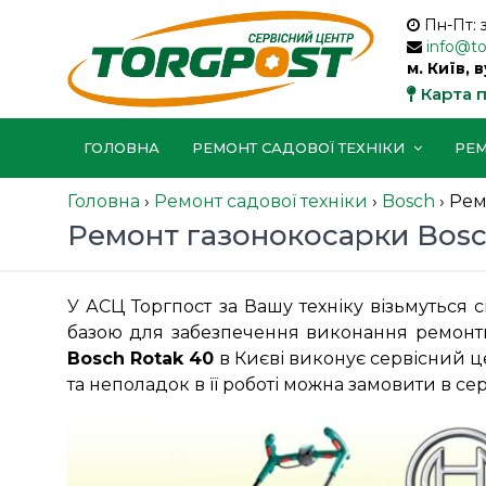
Пн-Пт: 
info@t
м. Київ, 
Карта 
ГОЛОВНА
РЕМОНТ САДОВОЇ ТЕХНІКИ
РЕМ
Головна
›
Ремонт садової техніки
›
Bosch
›
Рем
Ремонт газонокосарки Bosch
У АСЦ Торгпост за Вашу техніку візьмуться 
базою для забезпечення виконання ремонтн
Bosch Rotak 40
в Києві виконує сервісний 
та неполадок в її роботі можна замовити в се