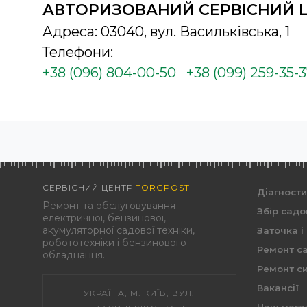
АВТОРИЗОВАНИЙ СЕРВІСНИЙ 
Адреса: 03040, вул. Васильківська, 1
Телефони:
+38 (096) 804-00-50
+38 (099) 259-35-
СЕРВІСНИЙ ЦЕНТР
TORGPOST
Діагност
Ремонт та обслуговування
Збір садо
електричної, бензинової,
акумуляторної садової техніки,
Заточка і
робототехніки і бензинового
Ремонт са
обладнання.
Ремонт си
Вакансії
УКРАЇНА, М. КИЇВ, ВУЛ.