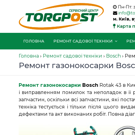
Пн-Пт: 
info@t
м. Київ, 
Карта 
ГОЛОВНА
РЕМОНТ САДОВОЇ ТЕХНІКИ
РЕМ
Головна
›
Ремонт садової техніки
›
Bosch
›
Рем
Ремонт газонокосарки Bosch
Ремонт газонокосарки
Bosch
Rotak 43 в Ки
і виправленням помилок та неполадок в її 
запчастин, оскільки всі запчастини, які пос
техніка тестується і тільки після цього ви
дефектами та акт виконаних робіт. Повна діаг