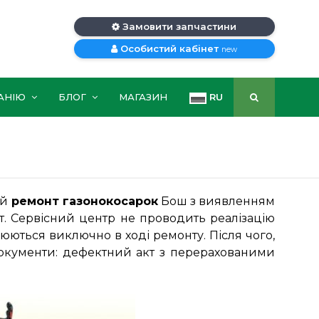
Замовити запчастини
Особистий кабінет
new
АНІЮ
БЛОГ
МАГАЗИН
RU
ий
ремонт газонокосарок
Бош з виявленням
т. Сервісний центр не проводить реалізацію
люються виключно в ході ремонту. Після чого,
я документи: дефектний акт з перерахованими