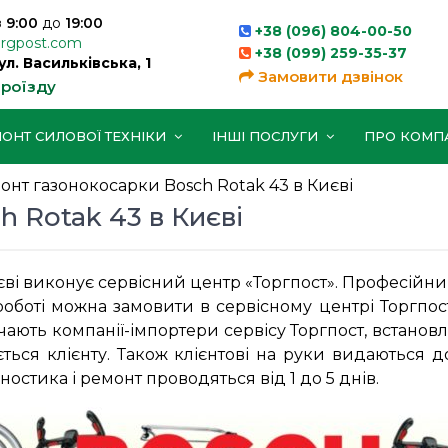
з
9:00
до
19:00
+38 (096) 804-00-50
orgpost.com
+38 (099) 259-35-37
вул. Васильківська, 1
Замовити дзвінок
проїзду
ОНТ СИЛОВОЇ ТЕХНІКИ
ІНШІ ПОСЛУГИ
ПРО КОМП
онт газонокосарки Bosch Rotak 43 в Києві
 Rotak 43 в Києві
єві виконує сервісний центр «Торгпост». Професійн
роботі можна замовити в сервісному центрі Торгпос
тачають компанії-імпортери сервісу Торгпост, встанов
дається клієнту. Також клієнтові на руки видаютьс
ностика і ремонт проводяться від 1 до 5 днів.