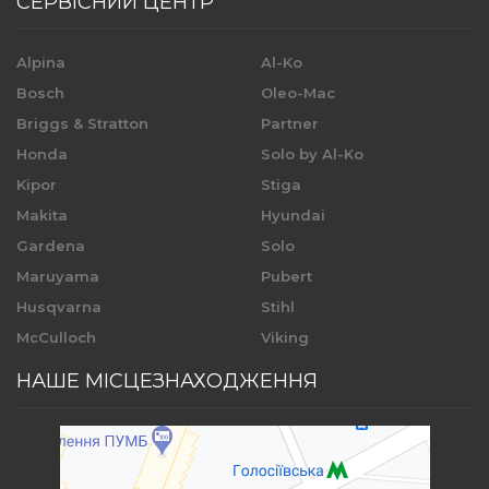
СЕРВІСНИЙ ЦЕНТР
Alpina
Al-Ko
Bosch
Oleo-Mac
Briggs & Stratton
Partner
Honda
Solo by Al-Ko
Kipor
Stiga
Makita
Hyundai
Gardena
Solo
Maruyama
Pubert
Husqvarna
Stihl
McCulloch
Viking
НАШЕ МІСЦЕЗНАХОДЖЕННЯ