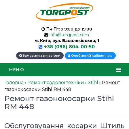
Пн-Пт: з
9:00
до
19:00
info@torgpost.com
м. Київ, вул. Васильківська, 1
+38 (096) 804-00-50
new
Замовити запчастини
Особистий кабінет
МЕНЮ
Головна
›
Ремонт садової техніки
›
Stihl
›
Ремонт
газонокосарки Stihl RM 448
Ремонт газонокосарки Stihl
RM 448
Обслуговування косарки Штиль