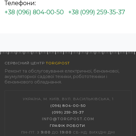
Телефони:
+38 (096) 804-00-50
+38 (099) 259-35-37
СЕРВІСНИЙ ЦЕНТР
TORGPOST
Ремонт та обслуговування електричної, бензинової,
акумуляторної садової техніки, робототехніки і
бензинового обладнання.
УКРАЇНА, М. КИЇВ, ВУЛ. ВАСИЛЬКІВСЬКА, 1
(096) 804-00-50
(099) 259-35-37
INFO@TORGPOST.COM
ГРАФІК РОБОТИ
:
ПН-ПТ: З
9:00
ДО
19:00
СБ-НД: ВИХІДНІ ДНІ