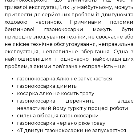
тривалої експлуатації, які, у майбутньому, можуть
призвести до серйозних проблем із двигуном та
ходовою частиною. Причинами поломки
бензинової газонокосарки можуть бути
природне зношування техніки, не своєчасне або
не якісне технічне обслуговування, неправильна
експлуатація, неправильне зберігання. Одна з
найпоширеніших і одночасно найскладніших
проблем, з якими пов’язана несправність – це:
газонокосарка Алко не запускається
газонокосарка димить
косарка Алко не косить траву
газонокосарка деренчить і видає
невластивий йому гуркіт у процесі роботи
сильна вібрація газонокосарки
газонокосарка нерівно ріже траву
4Т двигун газонокосарки не запускається