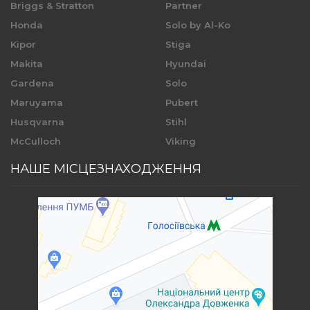
Briggs & Stratton
Partner
Honda
Solo by Al-Ko
Kipor
Stiga
Makita
Hyundai
Gardena
Solo
Maruyama
Pubert
Husqvarna
Stihl
McCulloch
Viking
НАШЕ МІСЦЕЗНАХОДЖЕННЯ