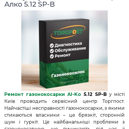
Алко 5.12 SP-B
Ремонт газонокосарки Al-Ko
5.12 SP-B
у місті
Київ проводить сервісний центр Торгпост.
Найчастіші несправності газонокосарки, з якими
стикаються власники – це брязкіт, сторонній
шум і гуркіт. Це найбанальніші проблеми з
газонокосаркою, що виникають під час її