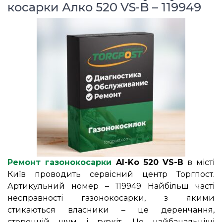
косарки Алко 520 VS-B – 119949
Ремонт газонокосарки
Al-Ko 520 VS-B
в місті
Київ проводить сервісний центр Торгпост.
Артикульний номер – 119949 Найбільш часті
несправності газонокосарки, з якими
стикаються власники – це деренчання,
сторонній шум і гуркіт. Це найбанальніші