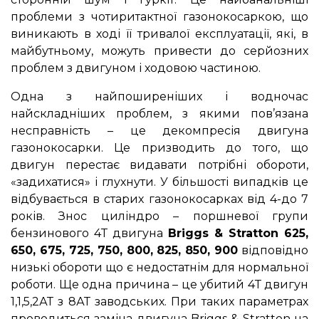
проблеми з чотиритактної газонокосаркою, що
виникають в ході її тривалої експлуатації, які, в
майбутньому, можуть привести до серйозних
проблем з двигуном і ходовою частиною.
Одна з найпоширеніших і водночас
найскладніших проблем, з якими пов’язана
несправність – це декомпресія двигуна
газонокосарки. Це призводить до того, що
двигун перестає видавати потрібні обороти,
«задихатися» і глухнути. У більшості випадків це
відбувається в старих газонокосарках від 4-до 7
років. Знос циліндро – поршневої групи
бензинового 4Т двигуна
Briggs & Stratton 625,
650, 675, 725, 750, 800, 825, 850, 900
відповідно
низькі обороти що є недостатнім для нормальної
роботи. Ще одна причина – це убитий 4Т двигун
1,1,5,2АТ з 8АТ заводських. При таких параметрах
проводиться заміна двигуна Briggs & Stratton на