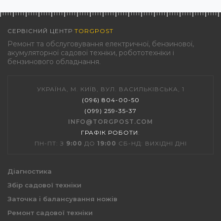
СЕРВІСНИЙ ЦЕНТР
TORGPOST
Ремонт та обслуговування електричної, бензинової,
акумуляторної садової техніки, робототехніки і
бензинового обладнання.
УКРАЇНА, М. КИЇВ, ВУЛ. ВАСИЛЬКІВСЬКА, 1
(096) 804-00-50
(099) 259-35-37
INFO@TORGPOST.COM
ГРАФІК РОБОТИ
:
ПН-ПТ: З
9:00
ДО
19:00
СБ-НД: ВИХІДНІ ДНІ
Діагностика
Збір садової техніки
Заточка і балансування ножів
Ремонт садової техніки