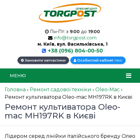
Пн-Пт: з
9:00
до
19:00
info@torgpost.com
м. Київ, вул. Васильківська, 1
+38 (096) 804-00-50
new
Замовити запчастини
Особистий кабінет
МЕНЮ
Головна
›
Ремонт садової техніки
›
Oleo-Mac
›
Ремонт культиватора Oleo-mac MH197RK в Києві
Ремонт культиватора Oleo-
mac MH197RK в Києві
Лідером серед лінійки італійського бренду Олео