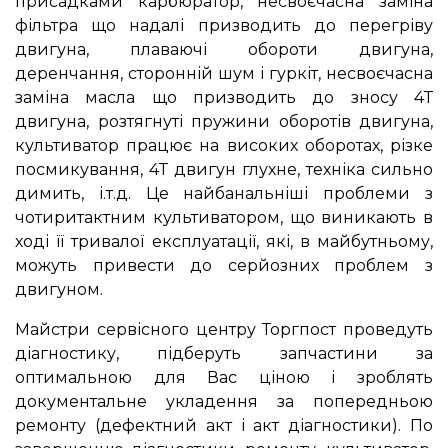
присадками карбюратор, несвоєчасна заміна
фільтра що надалі призводить до перегріву
двигуна, плаваючі обороти двигуна,
деренчання, сторонній шум і гуркіт, несвоєчасна
заміна масла що призводить до зносу 4Т
двигуна, розтягнуті пружини оборотів двигуна,
культиватор працює на високих оборотах, різке
посмикування, 4Т двигун глухне, техніка сильно
димить, і.т.д. Це найбанальніші проблеми з
чотиритактним культиватором, що виникають в
ході її тривалої експлуатації, які, в майбутньому,
можуть привести до серйозних проблем з
двигуном.
Майстри сервісного центру Торгпост проведуть
діагностику, підберуть запчастини за
оптимальною для Вас ціною і зроблять
документальне укладення за попередньою
ремонту (дефектний акт і акт діагностики). По