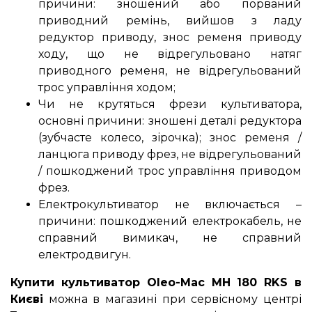
причини: зношений або порваний
приводний ремінь, вийшов з ладу
редуктор приводу, знос ременя приводу
ходу, що не відрегульовано натяг
приводного ременя, не відрегульований
трос управління ходом;
Чи не крутяться фрези культиватора,
основні причини: зношені деталі редуктора
(зубчасте колесо, зірочка); знос ременя /
ланцюга приводу фрез, не відрегульований
/ пошкоджений трос управління приводом
фрез.
Електрокультиватор не включається –
причини: пошкоджений електрокабель, не
справний вимикач, не справний
електродвигун.
Купити культиватор Oleo-Mac MH 180 RKS в
Києві
можна в магазині при сервісному центрі