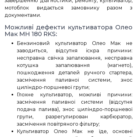
завершенню діагностики, ремонту, культиватор,
мотоблок видається замовнику разом з
документами.
Можливі дефекти культиватора Олео
Мак MH 180 RKS:
Бензиновий культиватор Олео Мак не
заводиться, відсутня іскра причини:
несправна свічка запалювання, несправна
котушка запалювання (магнето),
пошкодження деталей ручного стартера,
засмічення паливної системи, знос
циліндро-поршневої групи;
Глохне культиватор, можливі причини:
засмічення паливної системи (відсутня
подача палива), знос циліндро-поршневої
групи, разрегулирован карбюратор,
засмічення повітряного фільтру;
Культиватор Олео Мак не їде, основні