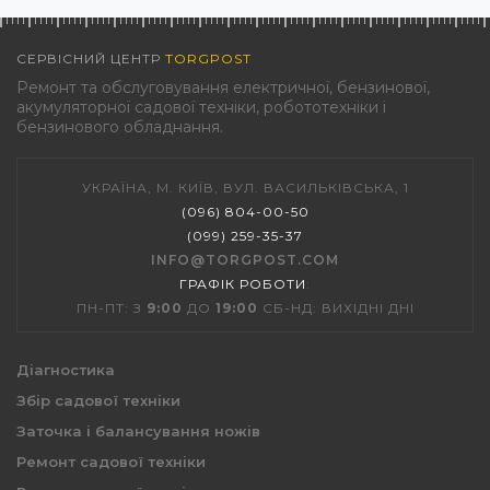
СЕРВІСНИЙ ЦЕНТР
TORGPOST
Ремонт та обслуговування електричної, бензинової,
акумуляторної садової техніки, робототехніки і
бензинового обладнання.
УКРАЇНА, М. КИЇВ, ВУЛ. ВАСИЛЬКІВСЬКА, 1
(096) 804-00-50
(099) 259-35-37
INFO@TORGPOST.COM
ГРАФІК РОБОТИ
:
ПН-ПТ: З
9:00
ДО
19:00
СБ-НД: ВИХІДНІ ДНІ
Діагностика
Збір садової техніки
Заточка і балансування ножів
Ремонт садової техніки