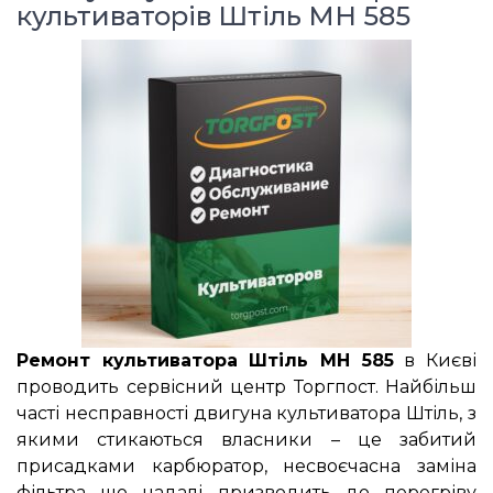
культиваторів Штіль MH 585
Ремонт культиватора Штіль MH 585
в Києві
проводить сервісний центр Торгпост. Найбільш
часті несправності двигуна культиватора Штіль, з
якими стикаються власники – це забитий
присадками карбюратор, несвоєчасна заміна
фільтра що надалі призводить до перегріву