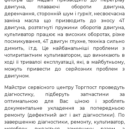
двигуна, плаваючі обороти двигуна,
деренчання, сторонній шум і гуркіт, несвоєчасна
заміна масла що призводить до зносу 4Т
двигуна, розтягнуті пружини оборотів двигуна,
культиватор працює на високих оборотах, різке
посмикування, 4Т двигун глухне, техніка сильно
димить, і.т.д. Це найбанальніші проблеми з
чотиритактним культиватором, що виникають в
ході її тривалої експлуатації, які, в майбутньому,
можуть привести до серйозних проблем з
двигуном.
Майстри сервісного центру Торгпост проведуть
діагностику, підберуть запчастини за
оптимальною для Вас ціною і зроблять
документальне укладення за попередньою
ремонту (дефектний акт і акт діагностики). По
завершенню діагностики, ремонту, культиватор,
мотоблок видається замовнику разом з