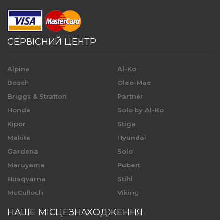
СЕРВІСНИЙ ЦЕНТР
Alpina
Al-Ko
Bosch
Oleo-Mac
Briggs & Stratton
Partner
Honda
Solo by Al-Ko
Kipor
Stiga
Makita
Hyundai
Gardena
Solo
Maruyama
Pubert
Husqvarna
Stihl
McCulloch
Viking
НАШЕ МІСЦЕЗНАХОДЖЕННЯ