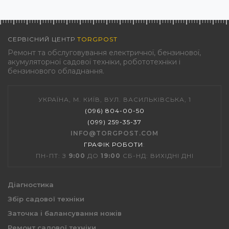
СЕРВІСНИЙ ЦЕНТР
TORGPOST
Ремонт та обслуговування електричної, бензинової,
акумуляторної садової техніки, робототехніки і
бензинового обладнання.
УКРАЇНА, М. КИЇВ, ВУЛ. ВАСИЛЬКІВСЬКА, 1
(096) 804-00-50
(099) 259-35-37
INFO@TORGPOST.COM
ГРАФІК РОБОТИ
:
ПН-ПТ: З
9:00
ДО
19:00
СБ-НД: ВИХІДНІ ДНІ
Діагностика
Збір садової техніки
Заточка і балансування ножів
Ремонт садової техніки