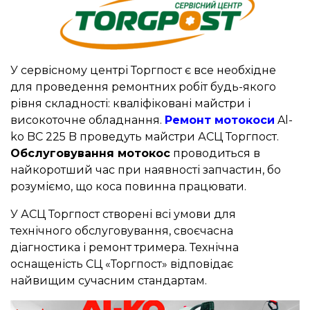
У сервісному центрі Торгпост є все необхідне
для проведення ремонтних робіт будь-якого
рівня складності: кваліфіковані майстри і
високоточне обладнання.
Ремонт мотокоси
Al-
ko BC 225 B проведуть майстри АСЦ Торгпост.
Обслуговування мотокос
проводиться в
найкоротший час при наявності запчастин, бо
розуміємо, що коса повинна працювати.
У АСЦ Торгпост створені всі умови для
технічного обслуговування, своєчасна
діагностика і ремонт тримера. Технічна
оснащеність СЦ «Торгпост» відповідає
найвищим сучасним стандартам.