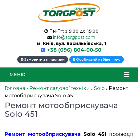
Пн-Пт: з
9:00
до
19:00
info@torgpost.com
м. Київ, вул. Васильківська, 1
+38 (096) 804-00-50
new
Замовити запчастини
Особистий кабінет
МЕНЮ
Головна
›
Ремонт садової техніки
›
Solo
›
Ремонт
мотообприскувача Solo 451
Ремонт мотообприскувача
Solo 451
Ремонт мотообприскувача
Solo 451
проіводіт