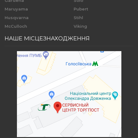
Gardena
Solo
Maruyama
Pubert
Husqvarna
Stihl
McCulloch
Viking
НАШЕ МІСЦЕЗНАХОДЖЕННЯ