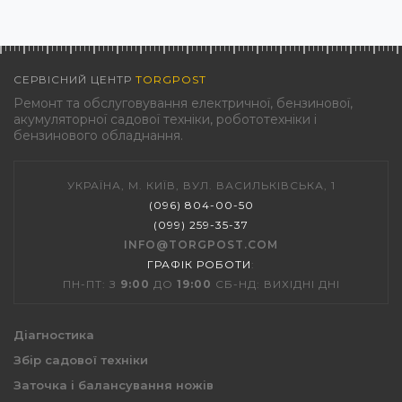
СЕРВІСНИЙ ЦЕНТР
TORGPOST
Ремонт та обслуговування електричної, бензинової,
акумуляторної садової техніки, робототехніки і
бензинового обладнання.
УКРАЇНА, М. КИЇВ, ВУЛ. ВАСИЛЬКІВСЬКА, 1
(096) 804-00-50
(099) 259-35-37
INFO@TORGPOST.COM
ГРАФІК РОБОТИ
:
ПН-ПТ: З
9:00
ДО
19:00
СБ-НД: ВИХІДНІ ДНІ
Діагностика
Збір садової техніки
Заточка і балансування ножів