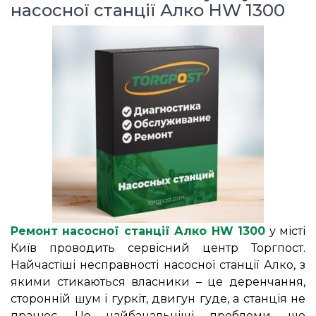
насосної станції Алко HW 1300
Ремонт насосної станції Алко HW 1300
у місті
Київ проводить сервісний центр Торгпост.
Найчастіші несправності насосної станції Алко, з
якими стикаються власники – це деренчання,
сторонній шум і гуркіт, двигун гуде, а станція не
працює. Це найбанальніші проблеми, що