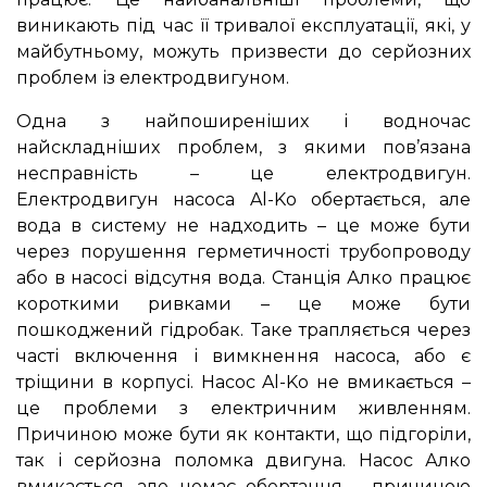
виникають під час її тривалої експлуатації, які, у
майбутньому, можуть призвести до серйозних
проблем із електродвигуном.
Одна з найпоширеніших і водночас
найскладніших проблем, з якими пов’язана
несправність – це електродвигун.
Електродвигун насоса Al-Ko обертається, але
вода в систему не надходить – це може бути
через порушення герметичності трубопроводу
або в насосі відсутня вода. Станція Алко працює
короткими ривками – це може бути
пошкоджений гідробак. Таке трапляється через
часті включення і вимкнення насоса, або є
тріщини в корпусі. Насос Al-Ko не вмикається –
це проблеми з електричним живленням.
Причиною може бути як контакти, що підгоріли,
так і серйозна поломка двигуна. Насос Алко
вмикається, але немає обертання – причиною