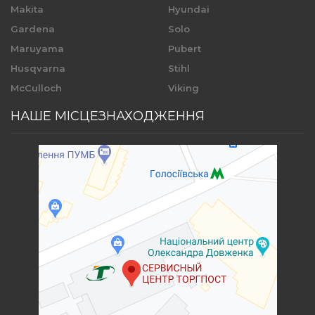
Makita
Hyundai
Gardena
Solo
Maruyama
Pubert
Husqvarna
Stihl
McCulloch
Viking
НАШЕ МІСЦЕЗНАХОДЖЕННЯ