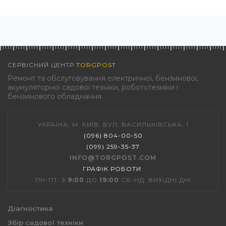
СЕРВІСНИЙ ЦЕНТР
TORGPOST
Ремонт та обслуговування електричної, бензинової,
акумуляторної садової техніки, робототехніки і
бензинового обладнання.
УКРАЇНА, М. КИЇВ, ВУЛ. ВАСИЛЬКІВСЬКА, 1
(096) 804-00-50
(099) 259-35-37
INFO@TORGPOST.COM
ГРАФІК РОБОТИ
:
ПН-ПТ: З
9:00
ДО
19:00
СБ-НД: ВИХІДНІ ДНІ
Діагностика
Збір садової техніки