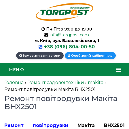
Пн-Пт: з
9:00
до
19:00
info@torgpost.com
м. Київ, вул. Васильківська, 1
+38 (096) 804-00-50
new
Замовити запчастини
Особистий кабінет
МЕНЮ
Головна
›
Ремонт садової техніки
›
makita
›
Ремонт повітродувки Макіта BHX2501
Ремонт повітродувки Макіта
BHX2501
Ремонт повітродувки
Макіта BHX2501