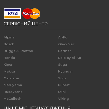
СЕРВІСНИЙ ЦЕНТР
Alpina
Al-Ko
Bosch
Oleo-Mac
Briggs & Stratton
Partner
Honda
Solo by Al-Ko
Kipor
Stiga
Makita
Hyundai
Gardena
Solo
Maruyama
Pubert
Husqvarna
Stihl
McCulloch
Viking
НАШЕ МІСЦЕЗНАХОДЖЕННЯ