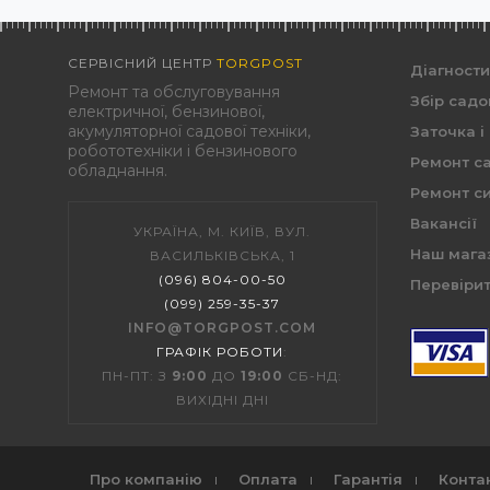
СЕРВІСНИЙ ЦЕНТР
TORGPOST
Діагност
Ремонт та обслуговування
Збір садо
електричної, бензинової,
акумуляторної садової техніки,
Заточка і
робототехніки і бензинового
Ремонт са
обладнання.
Ремонт си
Вакансії
УКРАЇНА, М. КИЇВ, ВУЛ.
Наш мага
ВАСИЛЬКІВСЬКА, 1
(096) 804-00-50
Перевірит
(099) 259-35-37
INFO@TORGPOST.COM
ГРАФІК РОБОТИ
:
ПН-ПТ: З
9:00
ДО
19:00
СБ-НД:
ВИХІДНІ ДНІ
Про компанію
Оплата
Гарантія
Конта