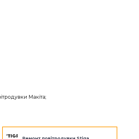
ітродувки Макіта;
Ремонт повітродувки Stiga