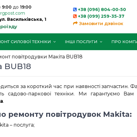
з
9:00
до
19:00
+38 (096) 804-00-50
orgpost.com
+38 (099) 259-35-37
вул. Васильківська, 1
Замовити дзвінок
проїзду
ОНТ СИЛОВОЇ ТЕХНІКИ
ІНШІ ПОСЛУГИ
ПРО КОМП
онт повітродувки Макіта BUB18
а BUB18
иться за короткий час при наявності запчастин. Фах
ть садово-паркової техніки. Ми гарантуємо Вам 
а
.
по ремонту повітродувок Makita:
ta – послуга;