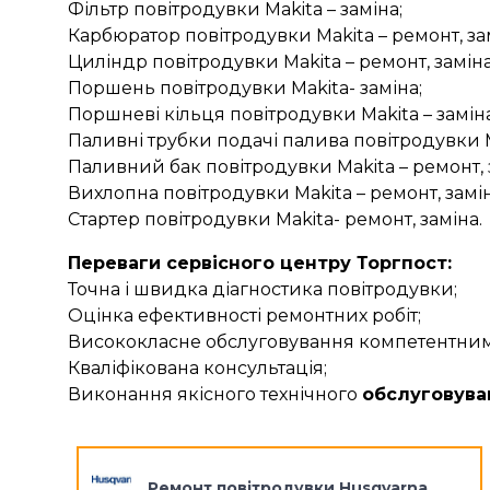
Фільтр повітродувки Makita – заміна;
Карбюратор повітродувки Makita – ремонт, за
Циліндр повітродувки Makita – ремонт, заміна
Поршень повітродувки Makita- заміна;
Поршневі кільця повітродувки Makita – заміна
Паливні трубки подачі палива повітродувки Ma
Паливний бак повітродувки Makita – ремонт, 
Вихлопна повітродувки Makita – ремонт, замін
Стартер повітродувки Makita- ремонт, заміна.
Переваги сервісного центру Торгпост:
Точна і швидка діагностика повітродувки;
Оцінка ефективності ремонтних робіт;
Висококласне обслуговування компетентними 
Кваліфікована консультація;
Виконання якісного технічного
обслуговува
Ремонт повітродувки Husqvarna