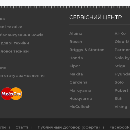
СЕРВІСНИЙ ЦЕНТР
ика
вої техніки
Alpina
Al-Ko
 балансування ножів
Bosch
Oleo-M
дової техніки
Briggs & Stratton
Partne
лової техніки
Honda
Solo by
Kipor
Stiga
зин
Makita
Hyunda
и статус замовлення
Gardena
Solo
Maruyama
Pubert
Husqvarna
Stihl
McCulloch
Viking
кти
Статті
Публичный договор (оферта)
Facebook