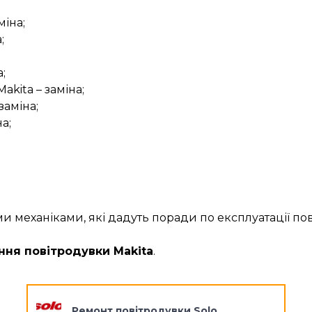
міна;
;
;
kita – заміна;
заміна;
а;
механіками, які дадуть поради по експлуатації пов
ння повітродувки Makita
.
Ремонт повітродувки Solo