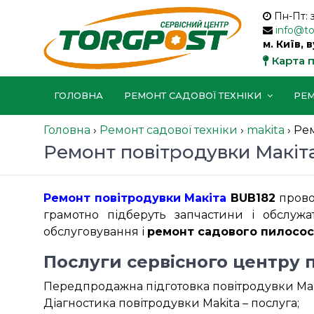
Пн-Пт: 
info@t
м. Київ, 
Карта 
ГОЛОВНА
РЕМОНТ САДОВОЇ ТЕХНІКИ
РЕМ
Головна
›
Ремонт садової техніки
›
makita
›
Рем
Ремонт повітродувки Макіт
Ремонт повітродувки Макіта
BUB182
провод
грамотно підберуть запчастини і обслужа
обслуговування і
ремонт садового пилосос
Послуги сервісного центру 
Передпродажна підготовка повітродувки Maki
Діагностика повітродувки Makita – послуга;