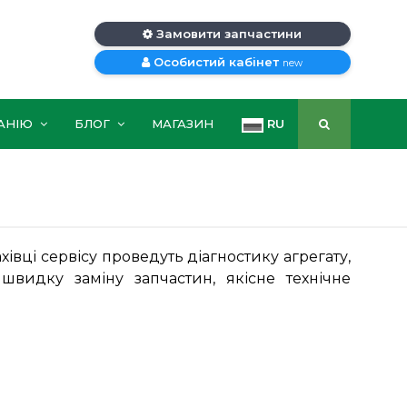
Замовити запчастини
Особистий кабінет
new
АНІЮ
БЛОГ
МАГАЗИН
RU
івці сервісу проведуть діагностику агрегату,
швидку заміну запчастин, якісне технічне