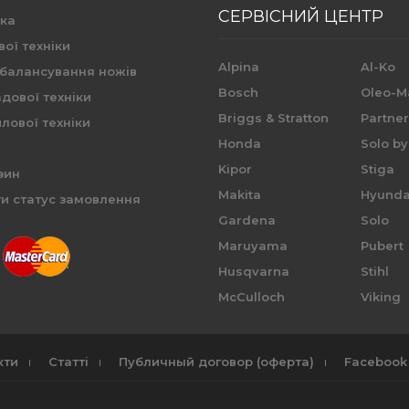
СЕРВІСНИЙ ЦЕНТР
ика
вої техніки
Alpina
Al-Ko
 балансування ножів
Bosch
Oleo-M
дової техніки
Briggs & Stratton
Partne
лової техніки
Honda
Solo by
Kipor
Stiga
зин
Makita
Hyunda
и статус замовлення
Gardena
Solo
Maruyama
Pubert
Husqvarna
Stihl
McCulloch
Viking
кти
Статті
Публичный договор (оферта)
Facebook