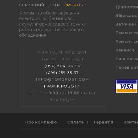
СЕРВІСНИЙ ЦЕНТР
TORGPOST
Діагност
Ремонт та обслуговування
Збір садо
електричної, бензинової,
акумуляторної садової техніки,
Заточка і
робототехніки і бензинового
Ремонт са
обладнання.
Ремонт си
Вакансії
УКРАЇНА, М. КИЇВ, ВУЛ.
Наш мага
ВАСИЛЬКІВСЬКА, 1
(096) 804-00-50
Перевірит
(099) 259-35-37
INFO@TORGPOST.COM
ГРАФІК РОБОТИ
:
ПН-ПТ: З
9:00
ДО
19:00
СБ-НД:
ВИХІДНІ ДНІ
Про компанію
Оплата
Гарантія
Конта