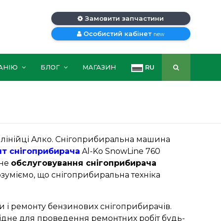
Замовити запчастини
Особистий кабінет
new
АНІЮ
БЛОГ
МАГАЗИН
RU
 лінійці Алко. Снігоприбиральна машина
т снігоприбирача
Al-Ko SnowLine 760
чне
обслуговування снігоприбирача
озуміємо, що снігоприбиральна техніка
ки і ремонту бензинових снігоприбирачів.
хідне для проведення ремонтних робіт будь-