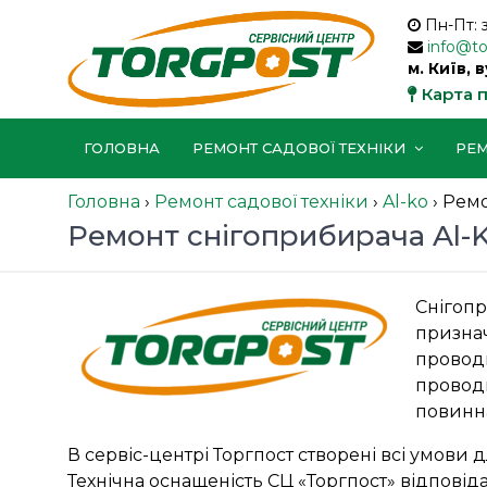
Пн-Пт: 
info@t
м. Київ, 
Карта 
ГОЛОВНА
РЕМОНТ САДОВОЇ ТЕХНІКИ
РЕМ
Головна
›
Ремонт садової техніки
›
Al-ko
›
Ремо
Ремонт снігоприбирача Al-
Снігопр
призна
проводи
проводи
повинн
В сервіс-центрі Торгпост створені всі умови 
Технічна оснащеність СЦ «Торгпост» відпові