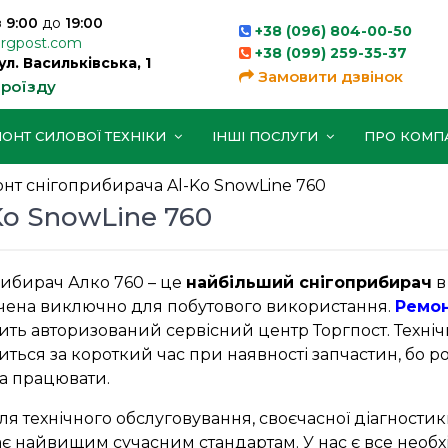
з
9:00
до
19:00
+38 (096) 804-00-50
orgpost.com
+38 (099) 259-35-37
вул. Васильківська, 1
Замовити дзвінок
проїзду
ОНТ СИЛОВОЇ ТЕХНІКИ
ІНШІ ПОСЛУГИ
ПРО КОМП
нт снігоприбирача Al-Ko SnowLine 760
Ko SnowLine 760
ибирач Алко 760 – це
найбільший снігоприбирач
в
чена виключно для побутового використання.
Ремон
ть авторизований сервісний центр Торгпост. Техні
ться за короткий час при наявності запчастин, бо р
а працювати.
для технічного обслуговування, своєчасної діагности
дає найвищим сучасним стандартам. У нас є все необ