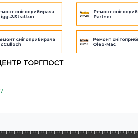
емонт снігоприбирача
Ремонт снігопри
riggs&Stratton
Partner
емонт снігоприбирача
Ремонт снігоприб
cCulloch
Oleo-Mac
ЦЕНТР ТОРГПОСТ
37