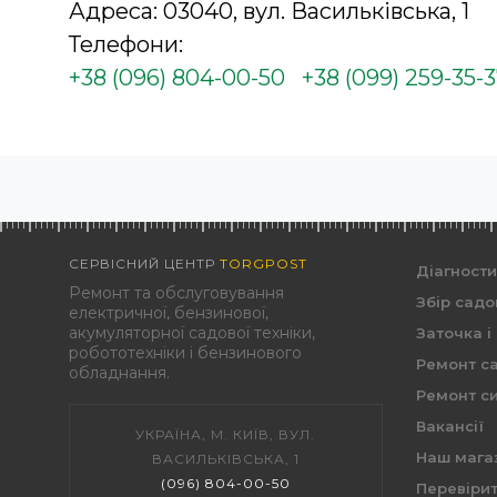
Адреса: 03040, вул. Васильківська, 1
Телефони:
+38 (096) 804-00-50
+38 (099) 259-35-
СЕРВІСНИЙ ЦЕНТР
TORGPOST
Діагност
Ремонт та обслуговування
Збір садо
електричної, бензинової,
акумуляторної садової техніки,
Заточка і
робототехніки і бензинового
Ремонт са
обладнання.
Ремонт си
Вакансії
УКРАЇНА, М. КИЇВ, ВУЛ.
Наш мага
ВАСИЛЬКІВСЬКА, 1
(096) 804-00-50
Перевірит