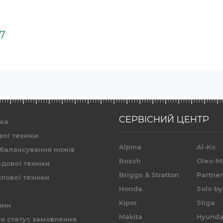
37
СЕРВІСНИЙ ЦЕНТР
ика
вої техніки
Alpina
Al-Ko
 балансування ножів
Bosch
Oleo-M
дової техніки
Briggs & Stratton
Partne
лової техніки
Honda
Solo by
Kipor
Stiga
зин
Makita
Hyunda
и статус замовлення