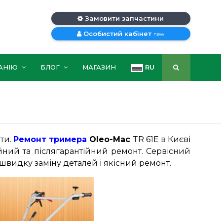
Замовити запчастини
Особистий кабінет
new
АНІЮ
БЛОГ
МАГАЗИН
RU
оти.
Ремонт тримера
Oleo-Mac
TR 61E в Києві
йний та післягарантійний ремонт. Сервісний
швидку заміну деталей і якісний ремонт.