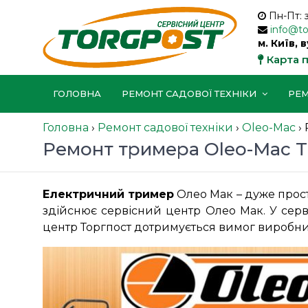
Пн-Пт: 
info@t
м. Київ, 
Карта 
ГОЛОВНА
РЕМОНТ САДОВОЇ ТЕХНІКИ
РЕМ
Головна
›
Ремонт садової техніки
›
Oleo-Mac
›
Ремонт тримера Oleo-Mac TR
Електричний тример
Олео Мак – дуже проста
здійснює сервісний центр Олео Мак. У серв
центр Торгпост дотримується вимог виробник