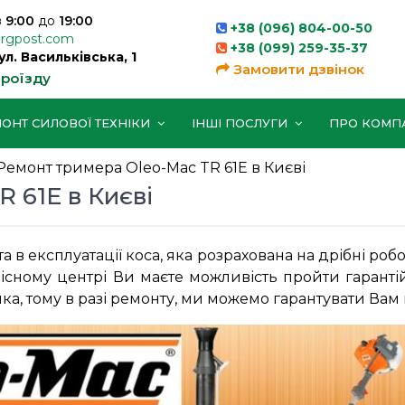
з
9:00
до
19:00
+38 (096) 804-00-50
orgpost.com
+38 (099) 259-35-37
вул. Васильківська, 1
Замовити дзвінок
проїзду
ОНТ СИЛОВОЇ ТЕХНІКИ
ІНШІ ПОСЛУГИ
ПРО КОМП
Ремонт тримера Oleo-Mac TR 61E в Києві
 61E в Києві
 в експлуатації коса, яка розрахована на дрібні роб
існому центрі Ви маєте можливість пройти гаранті
а, тому в разі ремонту, ми можемо гарантувати Вам 