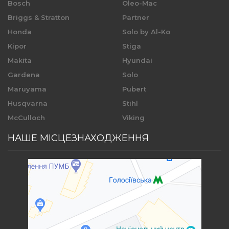
Bosch
Oleo-Mac
Briggs & Stratton
Partner
Honda
Solo by Al-Ko
Kipor
Stiga
Makita
Hyundai
Gardena
Solo
Maruyama
Pubert
Husqvarna
Stihl
McCulloch
Viking
НАШЕ МІСЦЕЗНАХОДЖЕННЯ