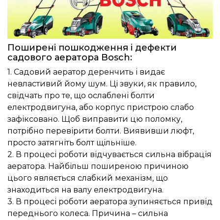
Поширені пошкодження і дефекти
садового аератора Bosch:
1. Садовий аератор деренчить і видає
невластивий йому шум. Ці звуки, як правило,
свідчать про те, що ослаблені болти
електродвигуна, або корпус пристрою слабо
зафіксовано. Щоб виправити цю поломку,
потрібно перевірити болти. Виявивши люфт,
просто затягніть болт щільніше.
2. В процесі роботи відчувається сильна вібрація
аератора. Найбільш поширеною причиною
цього являється слабкий механізм, що
знаходиться на валу електродвигуна.
3. В процесі роботи аератора зупиняється привід
переднього колеса. Причина – сильна