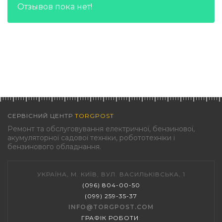
Отзывов пока нет!
СЕРВІСНИЙ ЦЕНТР
TORGPOST
Ремонт та обслуговування електричної, бензинової,
акумуляторної садової техніки, робототехніки і
бензинового обладнання.
УКРАЇНА, М. КИЇВ, ВУЛ. ВАСИЛЬКІВСЬКА, 1
(096) 804-00-50
(099) 259-35-37
INFO@TORGPOST.COM
ГРАФІК РОБОТИ
: