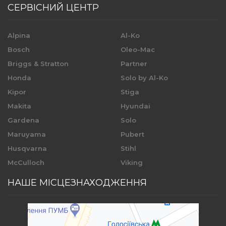
СЕРВІСНИЙ ЦЕНТР
Alpina
Al-Ko
Bosch
Oleo-Mac
Briggs & Stratton
Partner
Honda
Solo by Al-Ko
Kipor
Stiga
Makita
Hyundai
Gardena
Solo
Maruyama
Pubert
Husqvarna
Stihl
McCulloch
Viking
НАШЕ МІСЦЕЗНАХОДЖЕННЯ