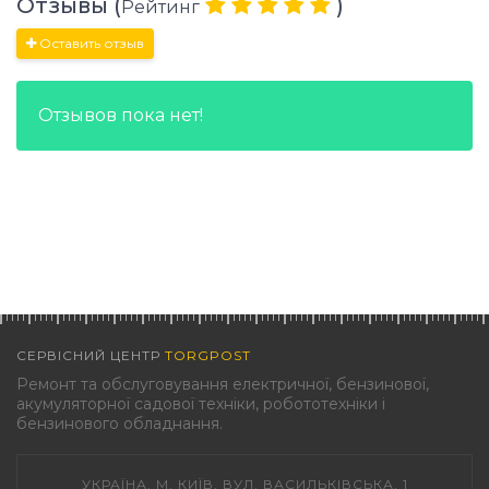
Отзывы (
)
Рейтинг
Оставить отзыв
Отзывов пока нет!
СЕРВІСНИЙ ЦЕНТР
TORGPOST
Ремонт та обслуговування електричної, бензинової,
акумуляторної садової техніки, робототехніки і
бензинового обладнання.
УКРАЇНА, М. КИЇВ, ВУЛ. ВАСИЛЬКІВСЬКА, 1