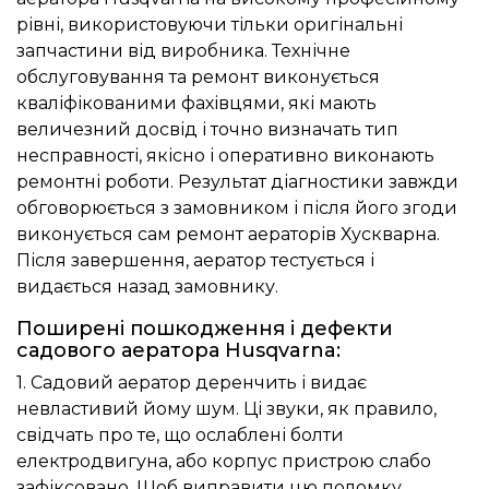
рівні, використовуючи тільки оригінальні
запчастини від виробника. Технічне
обслуговування та ремонт виконується
кваліфікованими фахівцями, які мають
величезний досвід і точно визначать тип
несправності, якісно і оперативно виконають
ремонтні роботи. Результат діагностики завжди
обговорюється з замовником і після його згоди
виконується сам ремонт аераторів Хускварна.
Після завершення, аератор тестується і
видається назад замовнику.
Поширені пошкодження і дефекти
садового аератора Husqvarna:
1. Садовий аератор деренчить і видає
невластивий йому шум. Ці звуки, як правило,
свідчать про те, що ослаблені болти
електродвигуна, або корпус пристрою слабо
зафіксовано. Щоб виправити цю поломку,