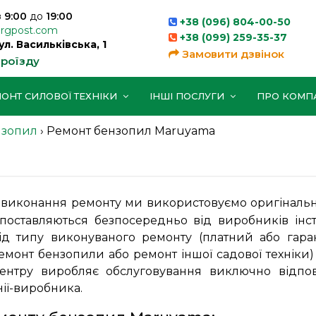
з
9:00
до
19:00
+38 (096) 804-00-50
orgpost.com
+38 (099) 259-35-37
вул. Васильківська, 1
Замовити дзвінок
проїзду
ОНТ СИЛОВОЇ ТЕХНІКИ
ІНШІ ПОСЛУГИ
ПРО КОМП
нзопил
›
Ремонт бензопил Maruyama
a
 виконання ремонту ми використовуємо оригінальні
поставляються безпосередньо від виробників інст
д типу виконуваного ремонту (платний або гаран
ремонт бензопили або ремонт іншої садової техніки
центру виробляє обслуговування виключно відпо
ії-виробника.