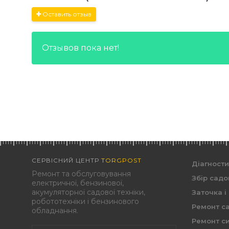
Оставить отзыв
Отзывов пока нет!
СЕРВІСНИЙ ЦЕНТР
TORGPOST
Діагност
Ремонт та обслуговування
Збір садо
електричної, бензинової,
акумуляторної садової техніки,
Заточка і
робототехніки і бензинового
Ремонт са
обладнання.
Ремонт си