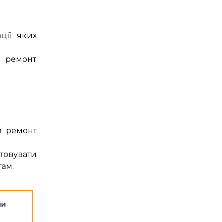
ції яких
и ремонт
й ремонт
товувати
там.
ли