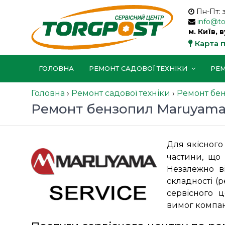
Пн-Пт: 
info@t
м. Київ, 
Карта 
ГОЛОВНА
РЕМОНТ САДОВОЇ ТЕХНІКИ
РЕМ
Головна
›
Ремонт садової техніки
›
Ремонт бе
Ремонт бензопил Maruyam
Для якісного
частини, що 
Незалежно ві
складності (
сервісного 
вимог компан