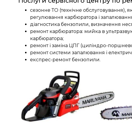
Послуги сервісного центру по р
сезонне ТО (технічне обслуговування), як
регулювання карбюратора і запалювання,
діагностика бензопили, визначення неспр
ремонт карбюратора: мийка в ультразвук
карбюратора;
ремонт і заміна ЦПГ (циліндро-поршнево
ремонт системи запалювання і електрич
експрес-ремонт бензопили.