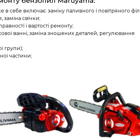
емонту бензопил Maruyama:
е в себе включає: заміну паливного і повітряного філ
 заміна свічки;
авності і вартості ремонту;
ової ванні, заміна зношених деталей, регулювання
ї групи);
ної частини;