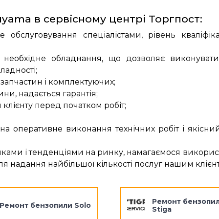
yama в сервісному центрі Торгпост:
е обслуговування спеціалістами, рівень кваліфіка
е необхідне обладнання, що дозволяє виконуват
ладності;
запчастин і комплектуючих;
тини, надається гарантія;
 клієнту перед початком робіт;
 на оперативне виконання технічних робіт і якісни
нками і тенденціями на ринку, намагаємося викорис
для надання найбільшої кількості послуг нашим клієн
Ремонт бензопи
Ремонт бензопили Solo
Stiga