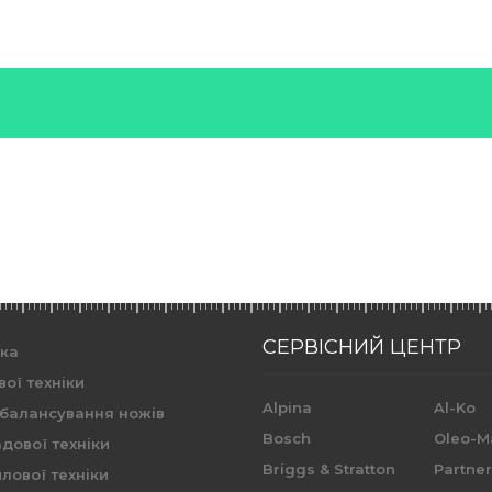
СЕРВІСНИЙ ЦЕНТР
ика
вої техніки
Alpina
Al-Ko
 балансування ножів
Bosch
Oleo-M
дової техніки
Briggs & Stratton
Partne
лової техніки