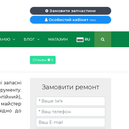
Замовити запчастини
Особистий кабінет
new
АНІЮ
БЛОГ
МАГАЗИН
RU
Отзывы
5
 запасні
Замовити ремонт
рументу.
тійний),
) майстер
відно до