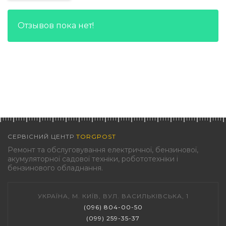
Отзывов пока нет!
СЕРВІСНИЙ ЦЕНТР
TORGPOST
Ремонт та обслуговування електричної, бензинової,
акумуляторної садової техніки, робототехніки і
бензинового обладнання.
УКРАЇНА, М. КИЇВ, ВУЛ. ВАСИЛЬКІВСЬКА, 1
(096) 804-00-50
(099) 259-35-37