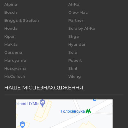
Alpina
Al-Ko
Bosch
Oleo-Mac
Briggs & Stratton
Partner
Honda
Solo by Al-Ko
Kipor
Stiga
Makita
Hyundai
Gardena
Solo
Maruyama
Pubert
Husqvarna
Stihl
McCulloch
Viking
НАШЕ МІСЦЕЗНАХОДЖЕННЯ