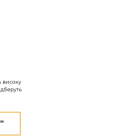
ь високу
ідберуть
ли