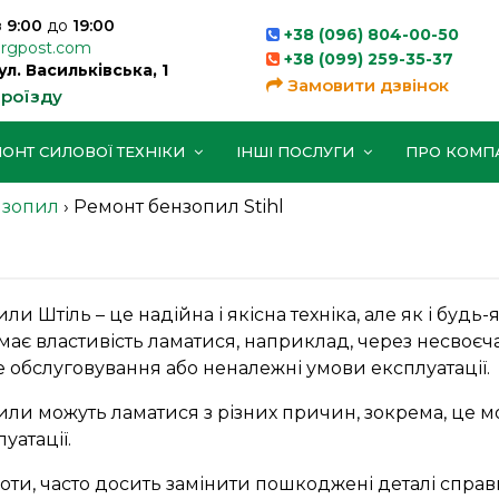
з
9:00
до
19:00
+38 (096) 804-00-50
orgpost.com
+38 (099) 259-35-37
вул. Васильківська, 1
Замовити дзвінок
проїзду
ОНТ СИЛОВОЇ ТЕХНІКИ
ІНШІ ПОСЛУГИ
ПРО КОМП
нзопил
›
Ремонт бензопил Stihl
ли Штіль – це надійна і якісна техніка, але як і будь-
 має властивість ламатися, наприклад, через несвоєч
е обслуговування або неналежні умови експлуатації.
ли можуть ламатися з різних причин, зокрема, це м
уатації.
и, часто досить замінити пошкоджені деталі спра