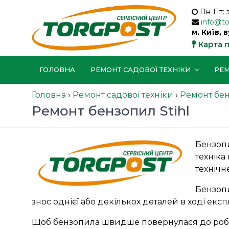
Пн-Пт: 
info@t
м. Київ, 
Карта 
ГОЛОВНА
РЕМОНТ САДОВОЇ ТЕХНІКИ
РЕМ
Головна
›
Ремонт садової техніки
›
Ремонт бе
Ремонт бензопил Stihl
Бензопи
техніка
технічн
Бензопи
знос однієї або декількох деталей в ході експл
Щоб бензопила швидше повернулася до робот