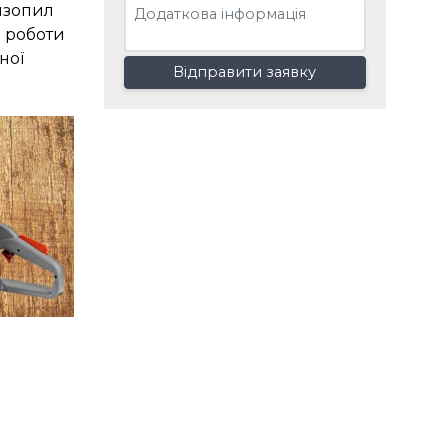
нзопил
і роботи
ної
Відправити заявку