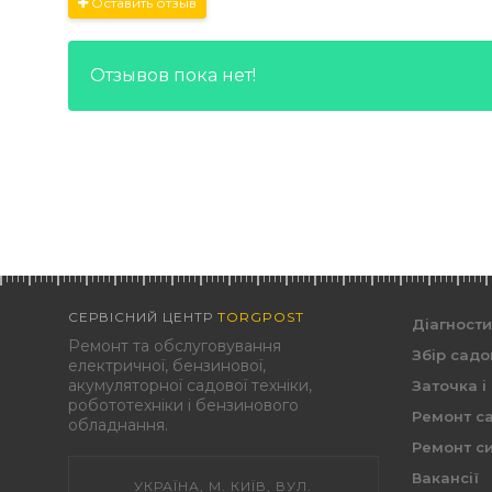
Оставить отзыв
Отзывов пока нет!
СЕРВІСНИЙ ЦЕНТР
TORGPOST
Діагност
Ремонт та обслуговування
Збір садо
електричної, бензинової,
акумуляторної садової техніки,
Заточка і
робототехніки і бензинового
Ремонт са
обладнання.
Ремонт си
Вакансії
УКРАЇНА, М. КИЇВ, ВУЛ.