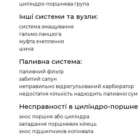
циліндро-поршнева група
Інші системи та вузли:
система змащування
гальмо ланцюга
муфта зчеплення
шина
Паливна система:
паливний фільтр
забитий сапун
неправильно відрегульований карбюратор
недостатня кількість надходить паливної сум
Несправності в циліндро-поршнев
знос поршня або циліндра
западання поршневих кілець
знос підшипників колінвала