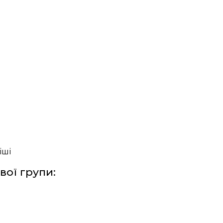
іші
ої групи: