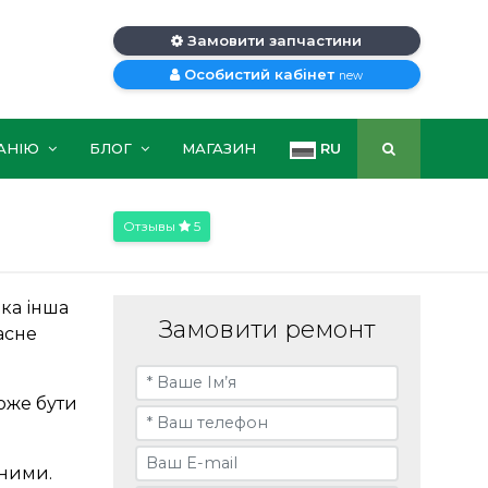
Замовити запчастини
Особистий кабінет
new
АНІЮ
БЛОГ
МАГАЗИН
RU
Отзывы
5
яка інша
Замовити ремонт
асне
оже бути
вними.