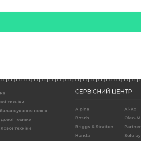
СЕРВІСНИЙ ЦЕНТР
ика
вої техніки
Alpina
Al-Ko
 балансування ножів
Bosch
Oleo-M
дової техніки
Briggs & Stratton
Partne
лової техніки
Honda
Solo by