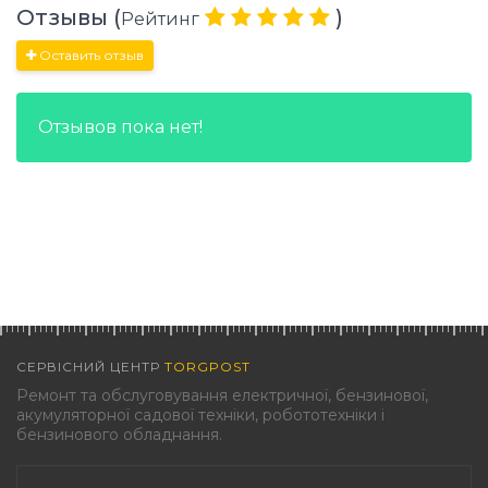
Отзывы (
)
Рейтинг
Оставить отзыв
Отзывов пока нет!
СЕРВІСНИЙ ЦЕНТР
TORGPOST
Ремонт та обслуговування електричної, бензинової,
акумуляторної садової техніки, робототехніки і
бензинового обладнання.