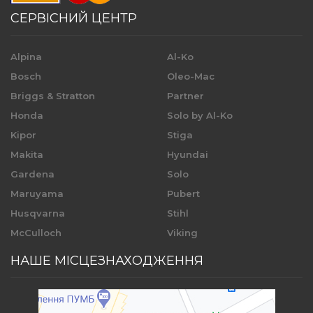
СЕРВІСНИЙ ЦЕНТР
Alpina
Al-Ko
Bosch
Oleo-Mac
Briggs & Stratton
Partner
Honda
Solo by Al-Ko
Kipor
Stiga
Makita
Hyundai
Gardena
Solo
Maruyama
Pubert
Husqvarna
Stihl
McCulloch
Viking
НАШЕ МІСЦЕЗНАХОДЖЕННЯ