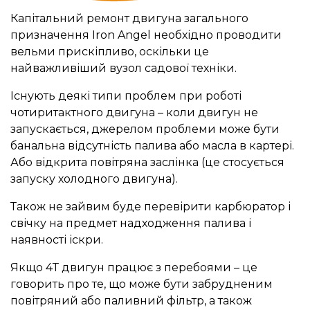
Капітальний ремонт двигуна загального
призначення Iron Angel необхідно проводити
вельми прискіпливо, оскільки це
найважливіший вузол садової техніки.
Існують деякі типи проблем при роботі
чотиритактного двигуна – коли двигун не
запускається, джерелом проблеми може бути
банальна відсутність палива або масла в картері.
Або відкрита повітряна заслінка (це стосується
запуску холодного двигуна).
Також не зайвим буде перевірити карбюратор і
свічку на предмет надходження палива і
наявності іскри.
Якщо 4Т двигун працює з перебоями – це
говорить про те, що може бути забрудненим
повітряний або паливний фільтр, а також