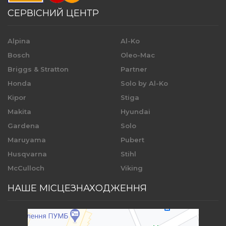
СЕРВІСНИЙ ЦЕНТР
Alpina
Al-Ko
Bosch
Oleo-Mac
Briggs & Stratton
Partner
Honda
Solo by Al-Ko
Kipor
Stiga
Makita
Hyundai
Gardena
Solo
Maruyama
Pubert
Husqvarna
Stihl
McCulloch
Viking
НАШЕ МІСЦЕЗНАХОДЖЕННЯ