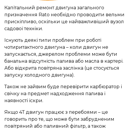
Капітальний ремонт двигуна загального
призначення Rato необхідно проводити вельми
прискіпливо, оскільки це найважливіший вузол
садової техніки.
Існують деякі типи проблем при роботі
чотиритактного двигуна – коли двигун не
запускається, джерелом проблеми може бути
банальна відсутність палива або масла в картері.
Або відкрита повітряна заслінка (це стосується
запуску холодного двигуна).
Також не зайвим буде перевірити карбюратор і
свічку на предмет надходження палива і
наявності іскри.
Якщо 4Т двигун працює з перебоями – це
говорить про те, що може бути забрудненим
повітряний або паливний фільтр, а також