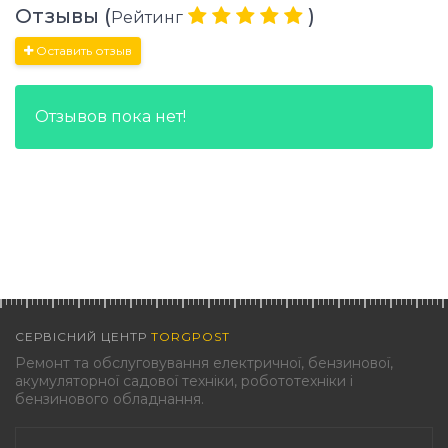
Отзывы (
)
Рейтинг
Оставить отзыв
Отзывов пока нет!
СЕРВІСНИЙ ЦЕНТР
TORGPOST
Ремонт та обслуговування електричної, бензинової,
акумуляторної садової техніки, робототехніки і
бензинового обладнання.