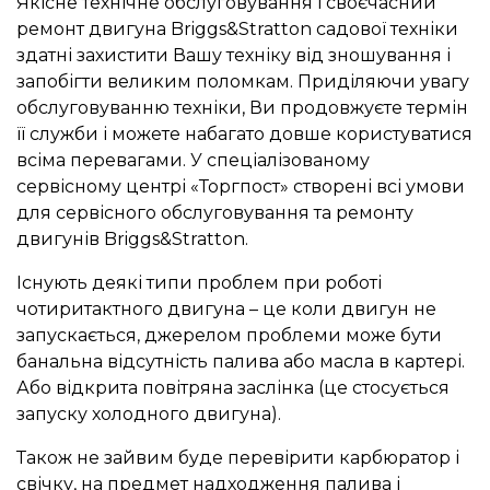
Якісне технічне обслуговування і своєчасний
ремонт двигуна Briggs&Stratton садової техніки
здатні захистити Вашу техніку від зношування і
запобігти великим поломкам. Приділяючи увагу
обслуговуванню техніки, Ви продовжуєте термін
її служби і можете набагато довше користуватися
всіма перевагами. У спеціалізованому
сервісному центрі «Торгпост» створені всі умови
для сервісного обслуговування та ремонту
двигунів Briggs&Stratton.
Існують деякі типи проблем при роботі
чотиритактного двигуна – це коли двигун не
запускається, джерелом проблеми може бути
банальна відсутність палива або масла в картері.
Або відкрита повітряна заслінка (це стосується
запуску холодного двигуна).
Також не зайвим буде перевірити карбюратор і
свічку, на предмет надходження палива і