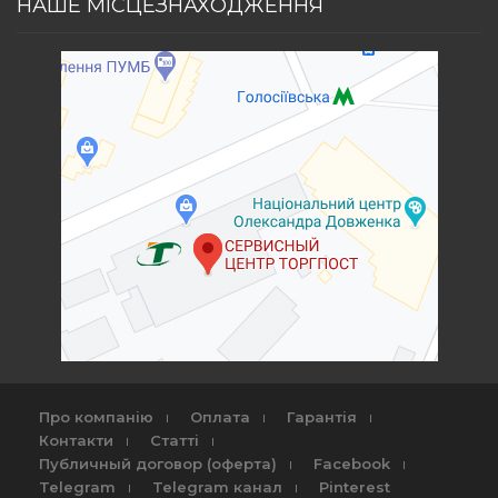
НАШЕ МІСЦЕЗНАХОДЖЕННЯ
Про компанію
Оплата
Гарантія
Контакти
Статті
Публичный договор (оферта)
Facebook
Telegram
Telegram канал
Pinterest