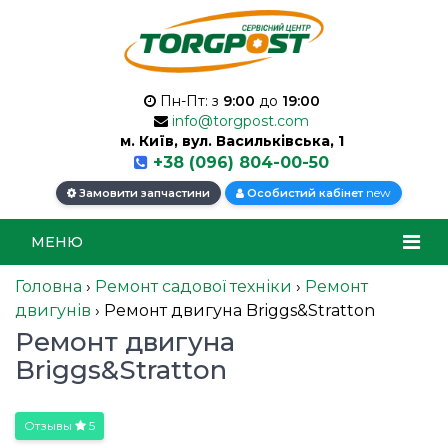
Пн-Пт: з
9:00
до
19:00
info@torgpost.com
м. Київ, вул. Васильківська, 1
+38 (096) 804-00-50
new
Замовити запчастини
Особистий кабінет
МЕНЮ
Головна
›
Ремонт садової техніки
›
Ремонт
двигунів
›
Ремонт двигуна Briggs&Stratton
Ремонт двигуна
Briggs&Stratton
Отзывы
5