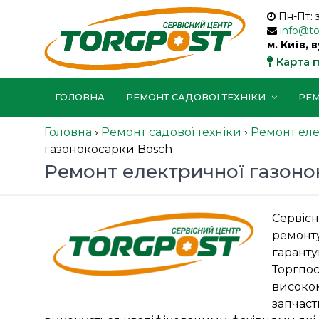
Пн-Пт: 
info@t
м. Київ, 
Карта 
ГОЛОВНА
РЕМОНТ САДОВОЇ ТЕХНІКИ
РЕМ
Головна
›
Ремонт садової техніки
›
Ремонт еле
газонокосарки Bosch
Ремонт електричної газоно
Сервісн
ремонту
гаранту
Торгпо
високом
запчаст