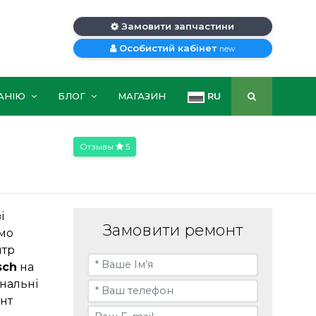
Замовити запчастини
Особистий кабінет
new
АНІЮ
БЛОГ
МАГАЗИН
RU
Отзывы
5
і
Замовити ремонт
емо
нтр
sch
на
нальні
нт