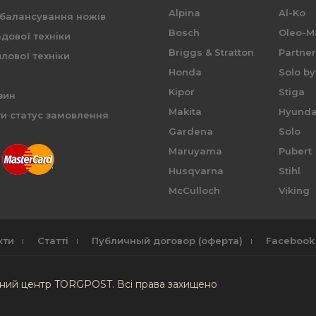
Alpina
Al-Ko
 балансування ножів
Bosch
Oleo-M
дової техніки
Briggs & Stratton
Partne
лової техніки
Honda
Solo by
Kipor
Stiga
зин
Makita
Hyunda
и статус замовлення
Gardena
Solo
Maruyama
Pubert
Husqvarna
Stihl
McCulloch
Viking
кти
Статті
Публичный договор (оферта)
Facebook
сний центр TORGPOST. Всі права захищено