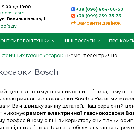
з
9:00
до
19:00
+38 (096) 804-00-50
orgpost.com
+38 (099) 259-35-37
вул. Васильківська, 1
Замовити дзвінок
проїзду
ОНТ СИЛОВОЇ ТЕХНІКИ
ІНШІ ПОСЛУГИ
ПРО КОМП
ктричних газонокосарок
›
Ремонт електричної
косарки Bosch
ий центр дотримується вимог виробника, тому в раз
 електричної газонокосарки Bosch в Києві, ми мож
вати Вам швидку заміну деталей. Наш сервісний це
ст виконує
ремонт електричної газонокосарки Bo
у професійному рівні, використовуючи тільки оригі
ини від виробника. Технічне обслуговування та ремо