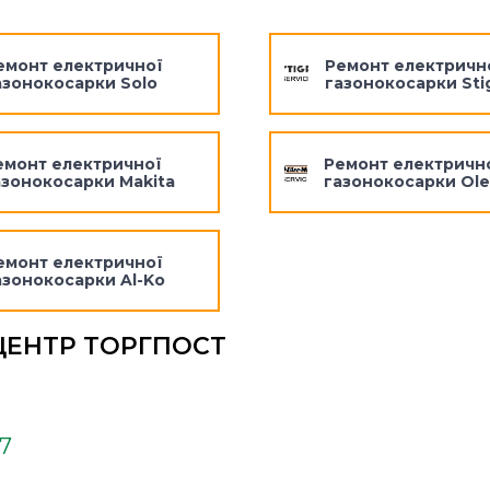
емонт електричної
Ремонт електричн
азонокосарки Solo
газонокосарки Sti
емонт електричної
Ремонт електричн
азонокосарки Makita
газонокосарки Ol
емонт електричної
азонокосарки Al-Ko
ЦЕНТР ТОРГПОСТ
37