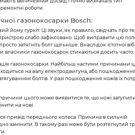
мають величезний досвід і точно визначать тип
 ремонтні роботи.
ної газонокосарки Bosch:
й йому гуркіт. Ці звуки, як правило, свідчать про те
 пристрою слабо зафіксовано. Щоб виправити цю пол
осто затягніть болт щільніше. Внаслідок істотної віб
и власники газонокосарок стикаються досить часто.
брація газонокосарки. Найбільш частими причинами 
находиться на валу електродвигуна, або пошкодженн
тягуванням болтів. У разі пошкодження ножів їх пот
ті причини цього може виявитися те, що ножі затупили
інити на нові.
ься привід переднього колеса. Причина в сильній
но замінити. В такому разі може бути розтягнутий т
ти.