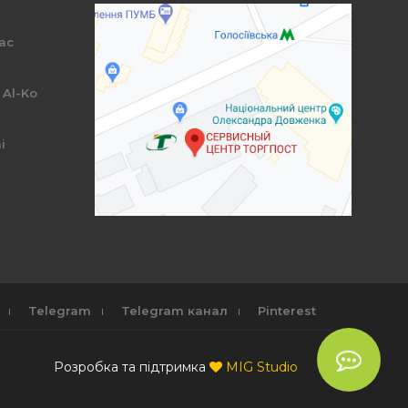
ac
r
 Al-Ko
i
Telegram
Telegram канал
Pinterest
Розробка та підтримка
MIG Studio