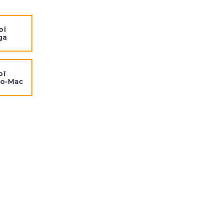
ої
ga
ої
eo-Mac