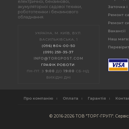
електричної, бензинової,
акумуляторної садової техніки,
Заточка і
робототехніки і бензинового
Ремонт са
обладнання.
Ремонт си
Вакансії
УКРАЇНА, М. КИЇВ, ВУЛ.
Наш мага
ВАСИЛЬКІВСЬКА, 1
(096) 804-00-50
Перевірит
(099) 259-35-37
INFO@TORGPOST.COM
ГРАФІК РОБОТИ
:
ПН-ПТ: З
9:00
ДО
19:00
СБ-НД:
ВИХІДНІ ДНІ
Про компанію
Оплата
Гарантія
Конта
© 2016-2026 ТОВ "ТОРГ-ГРУП". Серві