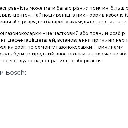
есправність може мати багато різних причин, більшіс
ервіс-центру. Найпоширеніші з них – обрив кабелю (
ння або розрядка батареї (у акумуляторних газоноко
ї газонокосарки – це частковий або повний розбір
ня дефектації деталей, встановлення причини неспр
реліку робіт по ремонту газонокосарки. Причинами
уть бути природний знос техніки, несвоєчасне або
ьна експлуатація, неправильне зберігання.
и Bosch: