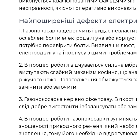
виконується кваліфікованими фахівцями які 
несправності, якісно і оперативно виконають
Найпоширеніші дефекти електрич
1. Газонокосарка деренчить і видає невластиви
ослаблені болти електродвигуна або корпус
потрібно перевірити болти. Виявивши люфт, пр
електродвигуна і корпусу з цими проблемам
2. В процесі роботи відчувається сильна ві
виступають слабкий механізм косіння, що з
ріжучого ножа. Полагодження обмежується за
замінити або заточити.
3. Газонокосарка нерівно ріже траву. В якос
слід добре вигострити і збалансувати або зам
4. В процесі роботи газонокосарки зупиняєт
зношеності приводного ременя, який необхід
зчеплення, тому його необхідно відрегулюва