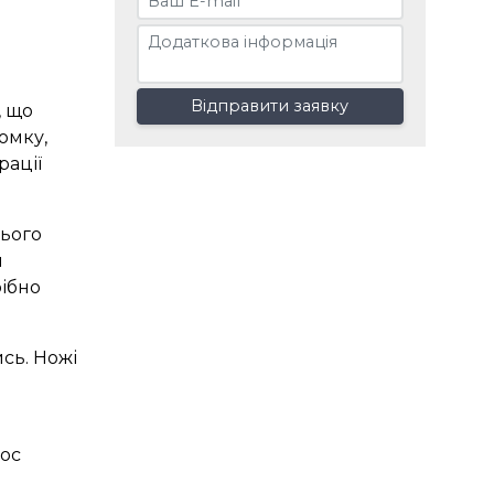
Відправити заявку
, що
омку,
рації
цього
я
рібно
сь. Ножі
рос