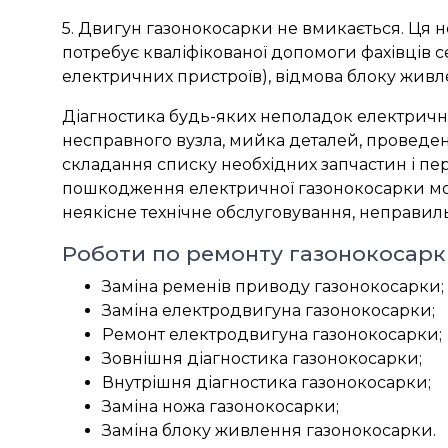
5. Двигун газонокосарки не вмикається. Ця н
потребує кваліфікованої допомоги фахівців с
електричних пристроїв), відмова блоку живле
Діагностика будь-яких неполадок електрично
несправного вузла, мийка деталей, проведен
складання списку необхідних запчастин і пе
пошкодження електричної газонокосарки мож
неякісне технічне обслуговування, неправил
Роботи по ремонту газонокосарк
Заміна ременів приводу газонокосарки;
Заміна електродвигуна газонокосарки;
Ремонт електродвигуна газонокосарки;
Зовнішня діагностика газонокосарки;
Внутрішня діагностика газонокосарки;
Заміна ножа газонокосарки;
Заміна блоку живлення газонокосарки.