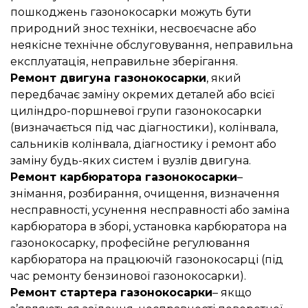
пошкоджень газонокосарки можуть бути
природний знос техніки, несвоєчасне або
неякісне технічне обслуговування, неправильна
експлуатація, неправильне зберігання.
Ремонт двигуна газонокосарки
, який
передбачає заміну окремих деталей або всієї
циліндро-поршневої групи газонокосарки
(визначається під час діагностики), колінвала,
сальників колінвала, діагностику і ремонт або
заміну будь-яких систем і вузлів двигуна.
Ремонт карбюратора газонокосарки
–
знімання, розбирання, очищення, визначення
несправності, усунення несправності або заміна
карбюратора в зборі, установка карбюратора на
газонокосарку, професійне регулювання
карбюратора на працюючій газонокосарці (під
час ремонту бензинової газонокосарки).
Ремонт стартера газонокосарки
– якщо