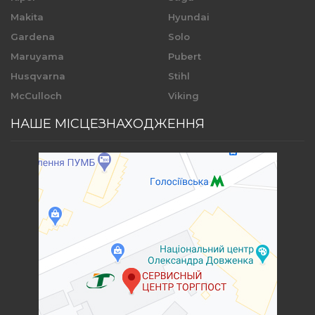
Makita
Hyundai
Gardena
Solo
Maruyama
Pubert
Husqvarna
Stihl
McCulloch
Viking
НАШЕ МІСЦЕЗНАХОДЖЕННЯ