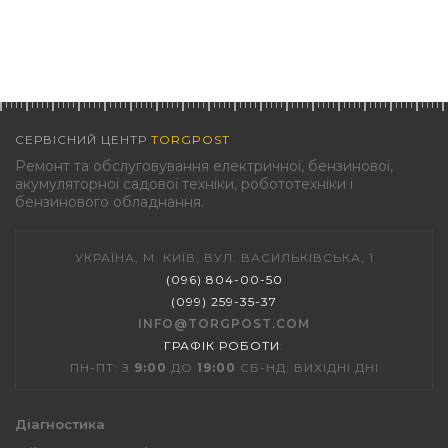
СЕРВІСНИЙ ЦЕНТР
TORGPOST
Ремонт та обслуговування електричної, бензинової,
акумуляторної садової техніки, робототехніки і
бензинового обладнання.
УКРАЇНА, М. КИЇВ, ВУЛ. ВАСИЛЬКІВСЬКА, 1
(096) 804-00-50
(099) 259-35-37
INFO@TORGPOST.COM
ГРАФІК РОБОТИ
:
ПН-ПТ: З
9:00
ДО
19:00
СБ-НД: ВИХІДНІ ДНІ
Діагностика