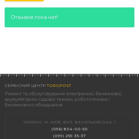
Отзывов пока нет!
СЕРВІСНИЙ ЦЕНТР
TORGPOST
Ремонт та обслуговування електричної, бензинової,
акумуляторної садової техніки, робототехніки і
бензинового обладнання.
УКРАЇНА, М. КИЇВ, ВУЛ. ВАСИЛЬКІВСЬКА, 1
(096) 804-00-50
(099) 259-35-37