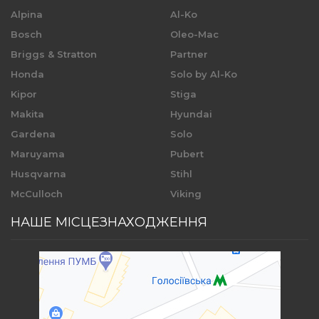
Alpina
Al-Ko
Bosch
Oleo-Mac
Briggs & Stratton
Partner
Honda
Solo by Al-Ko
Kipor
Stiga
Makita
Hyundai
Gardena
Solo
Maruyama
Pubert
Husqvarna
Stihl
McCulloch
Viking
НАШЕ МІСЦЕЗНАХОДЖЕННЯ