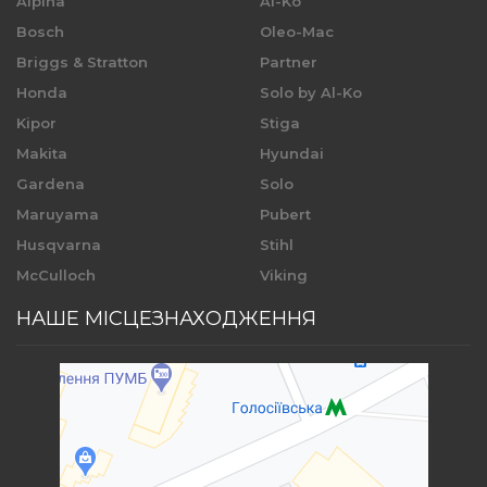
Alpina
Al-Ko
Bosch
Oleo-Mac
Briggs & Stratton
Partner
Honda
Solo by Al-Ko
Kipor
Stiga
Makita
Hyundai
Gardena
Solo
Maruyama
Pubert
Husqvarna
Stihl
McCulloch
Viking
НАШЕ МІСЦЕЗНАХОДЖЕННЯ