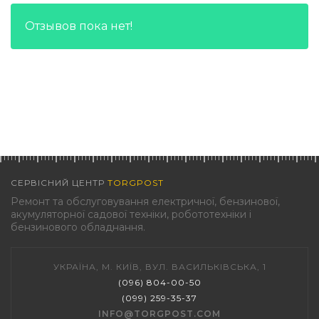
Отзывов пока нет!
СЕРВІСНИЙ ЦЕНТР
TORGPOST
Ремонт та обслуговування електричної, бензинової,
акумуляторної садової техніки, робототехніки і
бензинового обладнання.
УКРАЇНА, М. КИЇВ, ВУЛ. ВАСИЛЬКІВСЬКА, 1
(096) 804-00-50
(099) 259-35-37
INFO@TORGPOST.COM