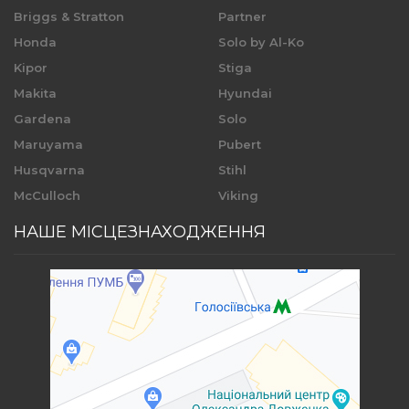
Briggs & Stratton
Partner
Honda
Solo by Al-Ko
Kipor
Stiga
Makita
Hyundai
Gardena
Solo
Maruyama
Pubert
Husqvarna
Stihl
McCulloch
Viking
НАШЕ МІСЦЕЗНАХОДЖЕННЯ