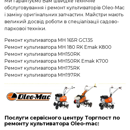
Ми гарантуємо Вам швидке технічне
обслуговування і ремонт культиваторів Oleo-Mac
і заміну оригінальних запчастин. Майстри мають
великий досвід роботи в спеціалізації садово-
паркової техніки.
Ремонт культиватора MH 165R GC135
Ремонт культиватора MH 180 RK Emak K800
Ремонт культиватора MH150RK
Ремонт культиватора MH150RK Emak K700
Ремонт культиватора MH175RK
Ремонт культиватора MH197RK
Послуги сервісного центру Торгпост по
ремонту культиватора Oleo-mac: