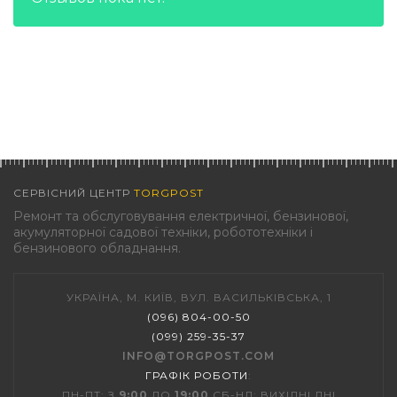
СЕРВІСНИЙ ЦЕНТР
TORGPOST
Ремонт та обслуговування електричної, бензинової,
акумуляторної садової техніки, робототехніки і
бензинового обладнання.
УКРАЇНА, М. КИЇВ, ВУЛ. ВАСИЛЬКІВСЬКА, 1
(096) 804-00-50
(099) 259-35-37
INFO@TORGPOST.COM
ГРАФІК РОБОТИ
:
ПН-ПТ: З
9:00
ДО
19:00
СБ-НД: ВИХІДНІ ДНІ