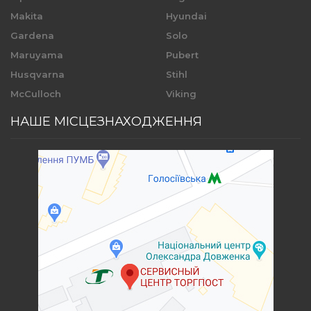
Makita
Hyundai
Gardena
Solo
Maruyama
Pubert
Husqvarna
Stihl
McCulloch
Viking
НАШЕ МІСЦЕЗНАХОДЖЕННЯ