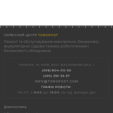
СЕРВІСНИЙ ЦЕНТР
TORGPOST
Ремонт та обслуговування електричної, бензинової,
акумуляторної садової техніки, робототехніки і
бензинового обладнання.
УКРАЇНА, М. КИЇВ, ВУЛ. ВАСИЛЬКІВСЬКА, 1
(096) 804-00-50
(099) 259-35-37
INFO@TORGPOST.COM
ГРАФІК РОБОТИ
:
ПН-ПТ: З
9:00
ДО
19:00
СБ-НД: ВИХІДНІ ДНІ
Діагностика