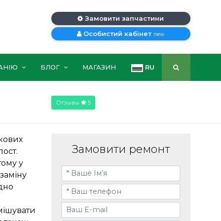
Замовити запчастини
Особистий кабінет
new
АНІЮ
БЛОГ
МАГАЗИН
RU
Отзывы
5
ркових
Замовити ремонт
пост.
тому у
заміну
дно
мішувати