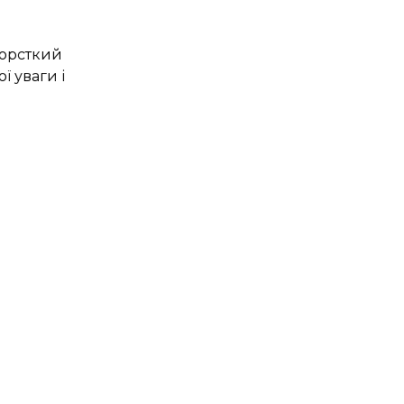
жорсткий
ї уваги і