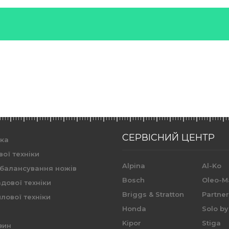
СЕРВІСНИЙ ЦЕНТР
ика
вої техніки
Alpina
Al-Ko
 балансування ножів
Bosch
Oleo-M
дової техніки
Briggs & Stratton
Partne
лової техніки
Honda
Solo by
Kipor
Stiga
зин