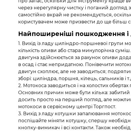
про запас, оскільки для інструменту краще 
через нерегулярну чистку і поганий догляд 
самостійно вкрай не рекомендується, оскі
користувачем може призвести до ще більш 
Найпоширеніші пошкодження і 
1. Вихід із ладу циліндро-поршневої групи м
кількість оливи або стара минулорічна сумі
двигуна здійснюється за рахунок оливи дода
в осад і стає непридатною. Понівечити моток
двигун схоплює, але не заводиться; подряпи
зборі: циліндра, поршня, кілець, сальників і 
2. Мотокоса заводиться і на холостих обертах
Основних причин може бути кілька: забитий 
досить просто на перший погляд, але можлив
мотокоси в сервісному центрі Торгпост.
3. Вихід з ладу котушки запалювання мотокоси
поспішайте міняти котушку, спершу необхідн
кнопку-вимикач і всі контакти. Також необхід