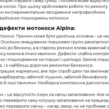
використовувати свіжу суміш. Поломка може відбутис
за косою. При цьому здійснювати роботи по ремонту
льки експериментальне лагодження непрофесійним
серйозних пошкоджень мотокоси.
дефекти мотокоси Alpina:
отокоси. Причин може бути декілька, основна – це н
ш. Оскільки змащування поршневої групи двохтактно
ної до бензину, а в старому розчині олива зазвичай
осу можна в лічені хвилини. Дефекти: слабка компрес
ни і пошкодження на поршні і циліндрі. Заміна порш
т.д. і є найбільш дорогим ремонтом бензокоси.
 працює нормально, але при спробі дати газ захлинає
карбюратор, забитий глушник, забитий бензофільтр.
і й інші причини. Необхідна комплексна діагностик
 – це відсутність іскри на свічці запалювання. Але н
о перевірити саму котушку запалювання на працезда
но перевірити свічку – нагар, зазор, чи не пробиває 