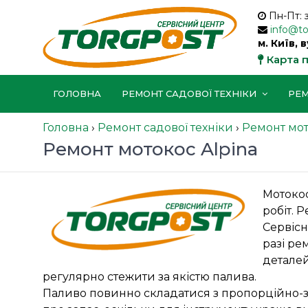
Пн-Пт: 
info@t
м. Київ, 
Карта 
ГОЛОВНА
РЕМОНТ САДОВОЇ ТЕХНІКИ
РЕМ
Головна
›
Ремонт садової техніки
›
Ремонт мот
Ремонт мотокос Alpina
Мотокос
робіт. 
Сервісн
разі ре
деталей
регулярно стежити за якістю палива.
Паливо повинно складатися з пропорційно-з