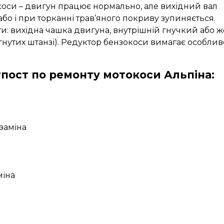
окоси – двигун працює нормально, але вихідний вал
або і при торканні трав’яного покриву зупиняється.
ти: вихідна чашка двигуна, внутрішній гнучкий або 
 гнутих штанзі). Редуктор бензокоси вимагає особливо
гпост по ремонту мотокоси Альпіна:
 заміна
міна