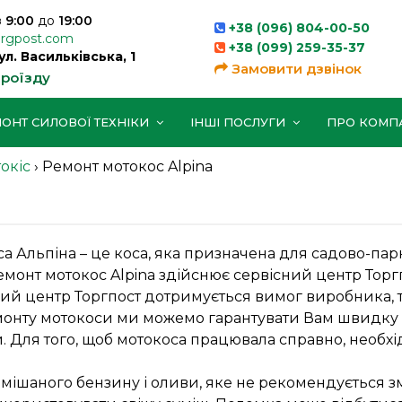
з
9:00
до
19:00
+38 (096) 804-00-50
orgpost.com
+38 (099) 259-35-37
вул. Васильківська, 1
Замовити дзвінок
проїзду
ОНТ СИЛОВОЇ ТЕХНІКИ
ІНШІ ПОСЛУГИ
ПРО КОМП
окіс
›
Ремонт мотокос Alpina
а Альпіна – це коса, яка призначена для садово-па
Ремонт мотокос Alpina здійснює сервісний центр Торг
ий центр Торгпост дотримується вимог виробника, 
монту мотокоси ми можемо гарантувати Вам швидку 
. Для того, щоб мотокоса працювала справно, необхі
мішаного бензину і оливи, яке не рекомендується з