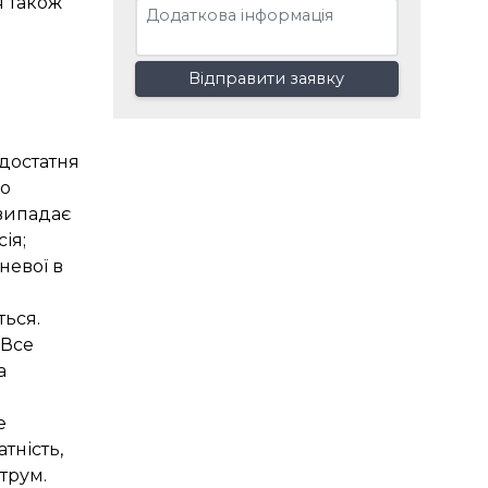
я також
Відправити заявку
едостатня
го
 випадає
ія;
невої в
ться.
 Все
а
е
тність,
струм.