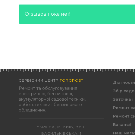
Отзывов пока нет!
СЕРВІСНИЙ ЦЕНТР
TORGPOST
Діагност
Ремонт та обслуговування
Збір садо
електричної, бензинової,
акумуляторної садової техніки,
Заточка і
робототехніки і бензинового
Ремонт са
обладнання.
Ремонт си
Вакансії
УКРАЇНА, М. КИЇВ, ВУЛ.
Наш мага
ВАСИЛЬКІВСЬКА, 1