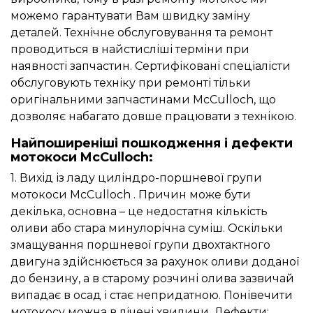
можемо гарантувати Вам швидку заміну
деталей. Технічне обслуговування та ремонт
проводиться в найстисліші терміни при
наявності запчастин. Сертифіковані спеціалісти
обслуговують техніку при ремонті тільки
оригінальними запчастинами McCulloch, що
дозволяє набагато довше працювати з технікою.
Найпоширеніші пошкодження і дефекти
мотокоси McCulloch:
1. Вихід із ладу циліндро-поршневої групи
мотокоси McCulloch . Причин може бути
декілька, основна – це недостатня кількість
оливи або стара минулорічна суміш. Оскільки
змащування поршневої групи двохтактного
двигуна здійснюється за рахунок оливи доданої
до бензину, а в старому розчині олива зазвичай
випадає в осад і стає непридатною. Понівечити
мотокосу можна в лічені хвилини. Дефекти: