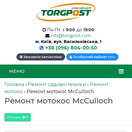
Пн-Пт: з
9:00
до
19:00
info@torgpost.com
м. Київ, вул. Васильківська, 1
+38 (096) 804-00-50
new
Замовити запчастини
Особистий кабінет
МЕНЮ
Головна
›
Ремонт садової техніки
›
Ремонт
мотокіс
›
Ремонт мотокос McCulloch
Ремонт мотокос McCulloch
Отзывы
5