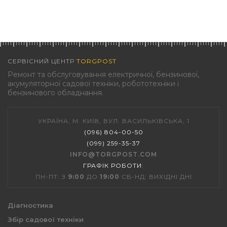
СЕРВІСНИЙ ЦЕНТР
TORGPOST
Ремонт та обслуговування електричної, бензинової,
акумуляторної садової техніки, робототехніки і
бензинового обладнання.
УКРАЇНА, М. КИЇВ, ВУЛ. ВАСИЛЬКІВСЬКА, 1
(096) 804-00-50
(099) 259-35-37
INFO@TORGPOST.COM
ГРАФІК РОБОТИ
:
ПН-ПТ: З
9:00
ДО
19:00
СБ-НД: ВИХІДНІ ДНІ
Діагностика
Збір садової техніки