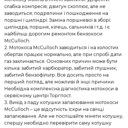
слабка компресія; двигун схоплює, але не
заводиться; подряпини і пошкодження на
поршні і циліндрі. Заміна поршневої в зборі:
циліндра, поршня, кілець, сальників і т.д. і є
найбільш дорогим ремонтом бензокоси
McCulloch.
2. Мотокоса McCulloch заводиться і на холостих
обертах працює нормально, але при спробі дати
газ захлинається. Основних причин може бути
кілька: забитий карбюратор, забитий глушник,
забитий бензофільтр. Все досить просто на
перший погляд, але можливі й інші причини.
Необхідна комплексна діагностика мотокоси в
сервісному центрі Торгпост.
3. Вихід з ладу котушки запалювання мотокоси
McCulloch – це відсутність іскри на свічці
запалювання. Але не поспішайте міняти котушку,
спершу необхідно перевірити саму котушку