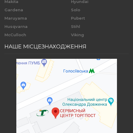
Makita
Hyundai
Gardena
Solo
Maruyama
Pubert
Husqvarna
Stihl
McCulloch
Viking
НАШЕ МІСЦЕЗНАХОДЖЕННЯ