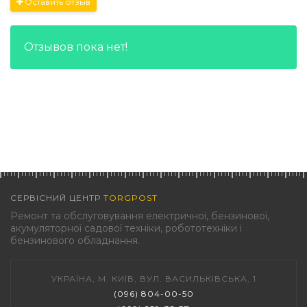
Оставить отзыв
Отзывов пока нет!
СЕРВІСНИЙ ЦЕНТР
TORGPOST
Ремонт та обслуговування електричної, бензинової,
акумуляторної садової техніки, робототехніки і
бензинового обладнання.
УКРАЇНА, М. КИЇВ, ВУЛ. ВАСИЛЬКІВСЬКА, 1
(096) 804-00-50