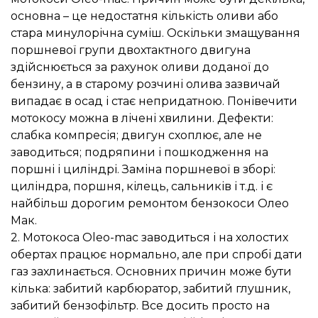
основна – це недостатня кількість оливи або
стара минулорічна суміш. Оскільки змащування
поршневої групи двохтактного двигуна
здійснюється за рахунок оливи доданої до
бензину, а в старому розчині олива зазвичай
випадає в осад і стає непридатною. Понівечити
мотокосу можна в лічені хвилини. Дефекти:
слабка компресія; двигун схоплює, але не
заводиться; подряпини і пошкодження на
поршні і циліндрі. Заміна поршневої в зборі:
циліндра, поршня, кілець, сальників і т.д. і є
найбільш дорогим ремонтом бензокоси Олео
Мак.
2. Мотокоса Oleo-mac заводиться і на холостих
обертах працює нормально, але при спробі дати
газ захлинається. Основних причин може бути
кілька: забитий карбюратор, забитий глушник,
забитий бензофільтр. Все досить просто на