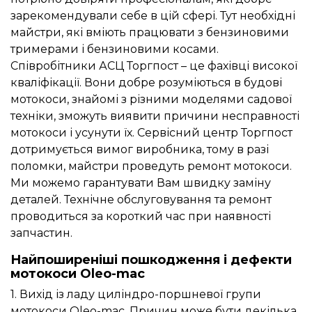
зарекомендували себе в цій сфері. Тут необхідні
майстри, які вміють працювати з бензиновими
тримерами і бензиновими косами.
Співробітники АСЦ Торгпост – це фахівці високої
кваліфікації. Вони добре розуміються в будові
мотокоси, знайомі з різними моделями садової
техніки, зможуть виявити причини несправності
мотокоси і усунути їх. Сервісний центр Торгпост
дотримується вимог виробника, тому в разі
поломки, майстри проведуть ремонт мотокоси.
Ми можемо гарантувати Вам швидку заміну
деталей. Технічне обслуговування та ремонт
проводиться за короткий час при наявності
запчастин.
Найпоширеніші пошкодження і дефекти
мотокоси Oleo-mac
1. Вихід із ладу циліндро-поршневої групи
мотокоси Oleo-mac. Причин може бути декілька,