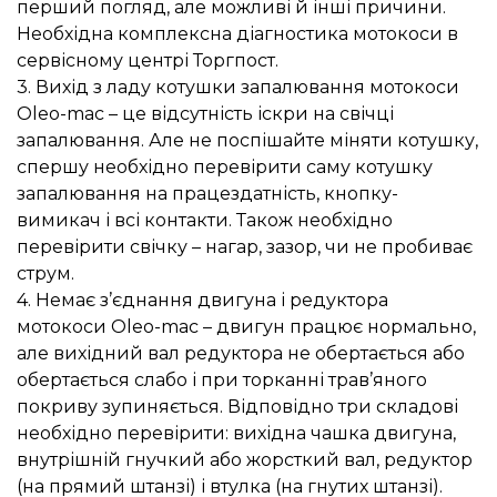
перший погляд, але можливі й інші причини.
Необхідна комплексна діагностика мотокоси в
сервісному центрі Торгпост.
3. Вихід з ладу котушки запалювання мотокоси
Oleo-mac – це відсутність іскри на свічці
запалювання. Але не поспішайте міняти котушку,
спершу необхідно перевірити саму котушку
запалювання на працездатність, кнопку-
вимикач і всі контакти. Також необхідно
перевірити свічку – нагар, зазор, чи не пробиває
струм.
4. Немає з’єднання двигуна і редуктора
мотокоси Oleo-mac – двигун працює нормально,
але вихідний вал редуктора не обертається або
обертається слабо і при торканні трав’яного
покриву зупиняється. Відповідно три складові
необхідно перевірити: вихідна чашка двигуна,
внутрішній гнучкий або жорсткий вал, редуктор
(на прямий штанзі) і втулка (на гнутих штанзі).