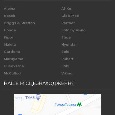
Alpina
Al-Ko
Bosch
Oleo-Mac
Briggs & Stratton
Partner
Honda
Solo by Al-Ko
Kipor
Stiga
Makita
Hyundai
Gardena
Solo
Maruyama
Pubert
Husqvarna
Stihl
McCulloch
Viking
НАШЕ МІСЦЕЗНАХОДЖЕННЯ