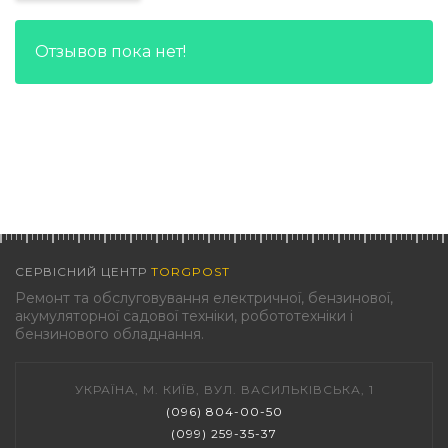
Отзывов пока нет!
СЕРВІСНИЙ ЦЕНТР
TORGPOST
Ремонт та обслуговування електричної, бензинової,
акумуляторної садової техніки, робототехніки і
бензинового обладнання.
УКРАЇНА, М. КИЇВ, ВУЛ. ВАСИЛЬКІВСЬКА, 1
(096) 804-00-50
(099) 259-35-37