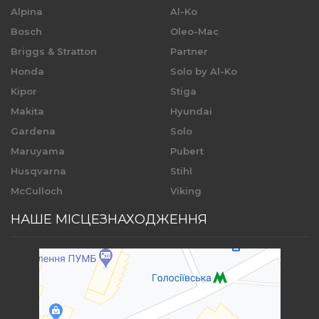
Alpina
Al-Ko
Bosch
Oleo-Mac
Briggs & Stratton
Partner
Honda
Solo by Al-Ko
Kipor
Stiga
Makita
Hyundai
Gardena
Solo
Maruyama
Pubert
Husqvarna
Stihl
McCulloch
Viking
НАШЕ МІСЦЕЗНАХОДЖЕННЯ