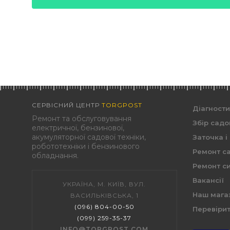
СЕРВІСНИЙ ЦЕНТР
TORGPOST
Діагност
Ремонт та обслуговування
Збір садо
електричної, бензинової,
акумуляторної садової техніки,
Заточка і
робототехніки і бензинового
Ремонт са
обладнання.
Ремонт си
Вакансії
УКРАЇНА, М. КИЇВ, ВУЛ.
Наш мага
ВАСИЛЬКІВСЬКА, 1
(096) 804-00-50
Перевірит
(099) 259-35-37
INFO@TORGPOST.COM