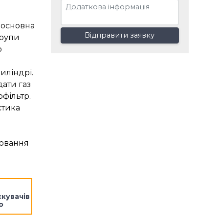
 основна
Відправити заявку
групи
о
иліндрі.
дати газ
офільтр.
стика
лювання
кувачів
o