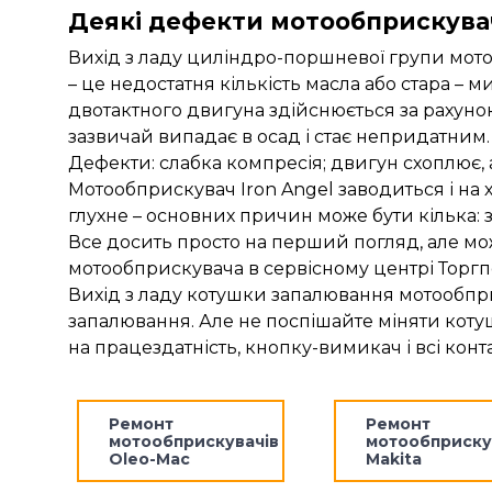
Деякі дефекти мотообприскувачі
Вихід з ладу циліндро-поршневої групи мото
– це недостатня кількість масла або стара –
двотактного двигуна здійснюється за рахунок
зазвичай випадає в осад і стає непридатним
Дефекти: слабка компресія; двигун схоплює, 
Мотообприскувач Iron Angel заводиться і на 
глухне – основних причин може бути кілька: 
Все досить просто на перший погляд, але мо
мотообприскувача в сервісному центрі Торгп
Вихід з ладу котушки запалювання мотообприск
запалювання. Але не поспішайте міняти кот
на працездатність, кнопку-вимикач і всі конт
Ремонт
Ремонт
мотообприскувачів
мотообприску
Oleo-Mac
Makita