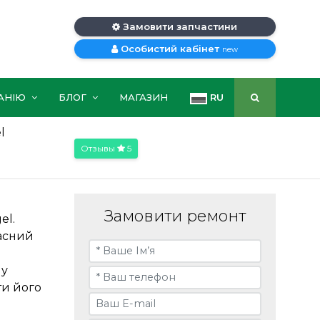
Замовити запчастини
Особистий кабінет
new
АНІЮ
БЛОГ
МАГАЗИН
RU
l
Отзывы
5
Замовити ремонт
el.
асний
му
ти його