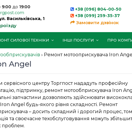
з
9:00
до
19:00
+38 (096) 804-00-50
orgpost.com
+38 (099) 259-35-37
вул. Васильківська, 1
Замовити дзвінок
проїзду
ОНТ СИЛОВОЇ ТЕХНІКИ
ІНШІ ПОСЛУГИ
ПРО КОМП
тообприскувачів
›
Ремонт мотооприскувача Iron Ange
on Angel
 сервісного центру Торгпост нададуть професійну
тацію, підтримку, ремонт мотообприскувача Iron Ang
альні запчастини дозволяють здійснювати висококл
Iron Angel будь-якого рівня складності. Ремонт
рискувача – досить складний і дорогий процес, то
ація та своєчасне техобслуговування можуть збільши
х проблем.