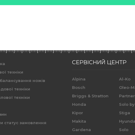
СЕРВІСНИЙ ЦЕНТР
ика
вої техніки
Alpina
Al-Ko
 балансування ножів
Bosch
Oleo-M
дової техніки
Briggs & Stratton
Partne
лової техніки
Honda
Solo by
Kipor
Stiga
зин
Makita
Hyunda
и статус замовлення
Gardena
Solo