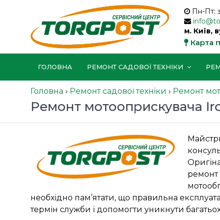
Пн-Пт: 
info@t
м. Київ, 
Карта 
ГОЛОВНА
РЕМОНТ САДОВОЇ ТЕХНІКИ
РЕМ
Головна
›
Ремонт садової техніки
›
Ремонт мо
Ремонт мотооприскувача Ir
Майстри
консуль
Оригін
ремонт 
мотообп
необхідно пам’ятати, що правильна експлуат
термін служби і допомогти уникнути багатьо