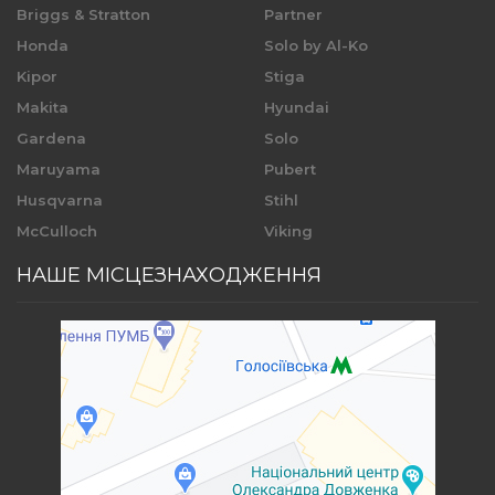
Briggs & Stratton
Partner
Honda
Solo by Al-Ko
Kipor
Stiga
Makita
Hyundai
Gardena
Solo
Maruyama
Pubert
Husqvarna
Stihl
McCulloch
Viking
НАШЕ МІСЦЕЗНАХОДЖЕННЯ