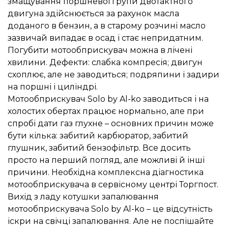
змащування поршневої групи двотактного
двигуна здійснюється за рахунок масла
доданого в бензин, а в старому розчині масло
зазвичай випадає в осад і стає непридатним.
Погубити мотообприскувач можна в лічені
хвилини. Дефекти: слабка компресія; двигун
схоплює, але не заводиться; подряпини і задири
на поршні і циліндрі.
Мотообприскувач Solo by Al-ko заводиться і на
холостих обертах працює нормально, але при
спробі дати газ глухне – основних причин може
бути кілька: забитий карбюратор, забитий
глушник, забитий бензофільтр. Все досить
просто на перший погляд, але можливі й інші
причини. Необхідна комплексна діагностика
мотообприскувача в сервісному центрі Торгпост.
Вихід з ладу котушки запалювання
мотообприскувача Solo by Al-ko – це відсутність
іскри на свічці запалювання. Але не поспішайте