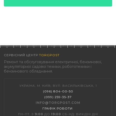
СЕРВІСНИЙ ЦЕНТР
TORGPOST
Ремонт та обслуговування електричної, бензинової,
акумуляторної садової техніки, робототехніки і
бензинового обладнання.
УКРАЇНА, М. КИЇВ, ВУЛ. ВАСИЛЬКІВСЬКА, 1
(096) 804-00-50
(099) 259-35-37
INFO@TORGPOST.COM
ГРАФІК РОБОТИ
:
ПН-ПТ: З
9:00
ДО
19:00
СБ-НД: ВИХІДНІ ДНІ