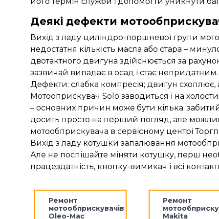
його термін служби і допомогти уникнути ба
Деякі дефекти мотообприскувач
Вихід з ладу циліндро-поршневої групи мото
недостатня кількість масла або стара – мин
двотактного двигуна здійснюється за рахунок
зазвичай випадає в осад і стає непридатним
Дефекти: слабка компресія; двигун схоплює, 
Мотооприскувач Solo заводиться і на холости
– основних причин може бути кілька: забити
досить просто на перший погляд, але можлив
мотообприскувача в сервісному центрі Торгп
Вихід з ладу котушки запалювання мотообприс
Але не поспішайте міняти котушку, перш нео
працездатність, кнопку-вимикач і всі контакт
Ремонт
Ремонт
мотообприскувачів
мотообприску
Oleo-Mac
Makita