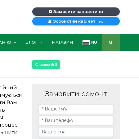
Замовити запчастини
Особистий кабінет
new
АНІЮ
БЛОГ
МАГАЗИН
RU
Отзывы
5
нтійний
Замовити ремонт
имується
ти Вам
ть
им
процес,
ільшити