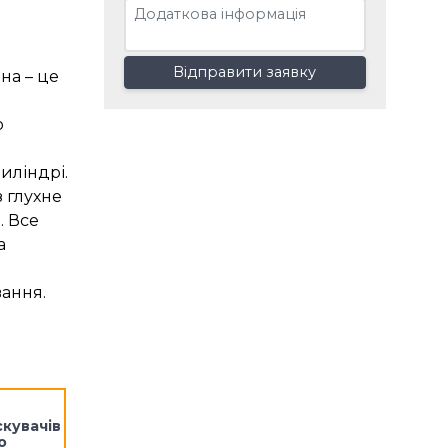
Відправити заявку
на – це
и
о
иліндрі.
 глухне
. Все
а
вання.
кувачів
o