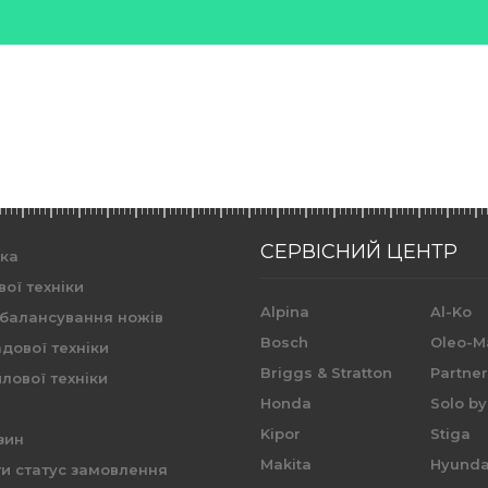
СЕРВІСНИЙ ЦЕНТР
ика
вої техніки
Alpina
Al-Ko
 балансування ножів
Bosch
Oleo-M
дової техніки
Briggs & Stratton
Partne
лової техніки
Honda
Solo by
Kipor
Stiga
зин
Makita
Hyunda
и статус замовлення