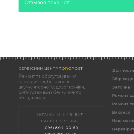
Отзывов пока нет!
СЕРВІСНИЙ ЦЕНТР
TORGPOST
Діагност
Ремонт та обслуговування
Збір садо
електричної, бензинової,
акумуляторної садової техніки,
Заточка і
робототехніки і бензинового
Ремонт са
обладнання.
Ремонт си
Вакансії
УКРАЇНА, М. КИЇВ, ВУЛ.
Наш мага
ВАСИЛЬКІВСЬКА, 1
(096) 804-00-50
Перевірит