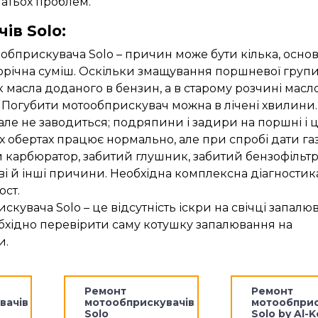
гатьох проблем.
ів Solo:
обприскувача Solo – причин може бути кілька, основ
улорічна суміш. Оскільки змащування поршневої груп
 масла доданого в бензин, а в старому розчині масл
. Погубити мотообприскувач можна в лічені хвилини.
але не заводиться; подряпини і задири на поршні і ц
х обертах працює нормально, але при спробі дати газ
й карбюратор, забитий глушник, забитий бензофільтр
і й інші причини. Необхідна комплексна діагностик
ост.
кувача Solo – це відсутність іскри на свічці запалю
бхідно перевірити саму котушку запалювання на
и.
Ремонт
Ремонт
вачів
мотообприскувачів
мотообприс
Solo
Solo by Al-K