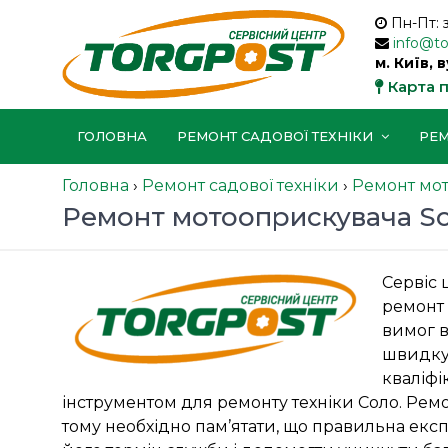
Пн-Пт: 
info@t
м. Київ, 
Карта 
ГОЛОВНА
РЕМОНТ САДОВОЇ ТЕХНІКИ
РЕМ
Головна
›
Ремонт садової техніки
›
Ремонт мо
Ремонт мотооприскувача So
Сервіс 
ремонт 
вимог в
швидку 
кваліфі
інструментом для ремонту техніки Соло. Рем
тому необхідно пам’ятати, що правильна екс