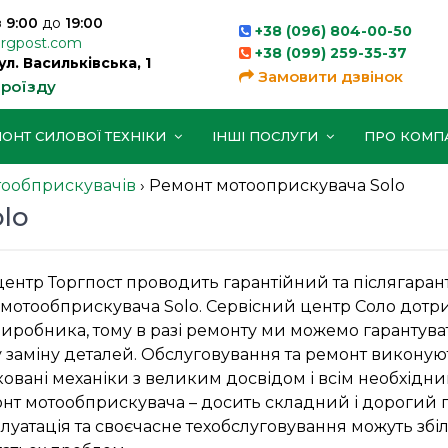
з
9:00
до
19:00
+38 (096) 804-00-50
orgpost.com
+38 (099) 259-35-37
вул. Васильківська, 1
Замовити дзвінок
проїзду
ОНТ СИЛОВОЇ ТЕХНІКИ
ІНШІ ПОСЛУГИ
ПРО КОМП
тообприскувачів
›
Ремонт мотооприскувача Solo
lo
центр Торгпост проводить гарантійний та післягара
мотообприскувача Solo. Сервісний центр Соло дотр
иробника, тому в разі ремонту ми можемо гарантува
заміну деталей. Обслуговування та ремонт виконую
ковані механіки з великим досвідом і всім необхідн
онт мотообприскувача – досить складний і дорогий 
плуатація та своєчасне техобслуговування можуть зб