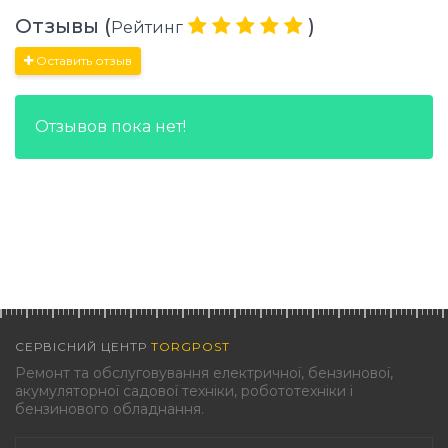
Отзывы (
)
Рейтинг
Оставить отзыв
Отзывов пока нет!
СЕРВІСНИЙ ЦЕНТР
TORGPOST
Ремонт та обслуговування електричної, бензинової,
акумуляторної садової техніки, робототехніки і
бензинового обладнання.