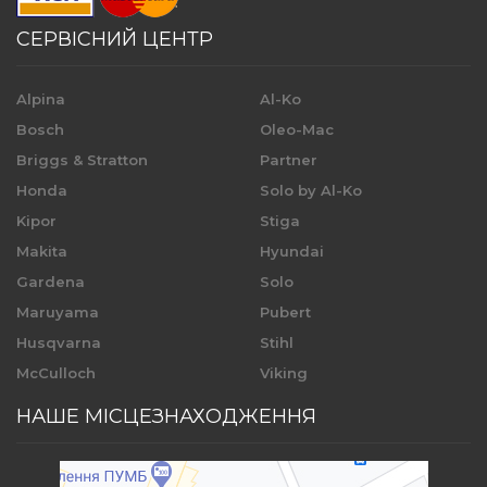
СЕРВІСНИЙ ЦЕНТР
Alpina
Al-Ko
Bosch
Oleo-Mac
Briggs & Stratton
Partner
Honda
Solo by Al-Ko
Kipor
Stiga
Makita
Hyundai
Gardena
Solo
Maruyama
Pubert
Husqvarna
Stihl
McCulloch
Viking
НАШЕ МІСЦЕЗНАХОДЖЕННЯ