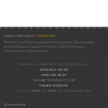
СЕРВІСНИЙ ЦЕНТР
TORGPOST
Ремонт та обслуговування електричної, бензинової,
акумуляторної садової техніки, робототехніки і
бензинового обладнання.
УКРАЇНА, М. КИЇВ, ВУЛ. ВАСИЛЬКІВСЬКА, 1
(096) 804-00-50
(099) 259-35-37
INFO@TORGPOST.COM
ГРАФІК РОБОТИ
:
ПН-ПТ: З
9:00
ДО
19:00
СБ-НД: ВИХІДНІ ДНІ
Діагностика