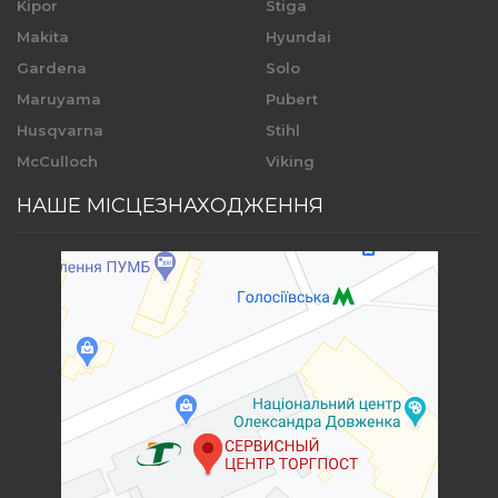
Kipor
Stiga
Makita
Hyundai
Gardena
Solo
Maruyama
Pubert
Husqvarna
Stihl
McCulloch
Viking
НАШЕ МІСЦЕЗНАХОДЖЕННЯ