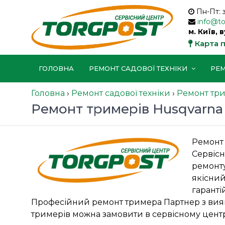
Пн-Пт: 
info@t
м. Київ, 
Карта 
ГОЛОВНА
РЕМОНТ САДОВОЇ ТЕХНІКИ
РЕМ
Головна
›
Ремонт садової техніки
›
Ремонт тр
Ремонт тримерів Husqvarna
Ремонт 
Сервісн
ремонту
якісний
гаранті
Професійний ремонт тримера Партнер з вияв
тримерів можна замовити в сервісному центр