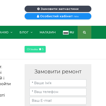
Замовити запчастини
Особистий кабінет
new
АНІЮ
БЛОГ
МАГАЗИН
RU
Отзывы
5
.
Замовити ремонт
і
 і
пройти
оті