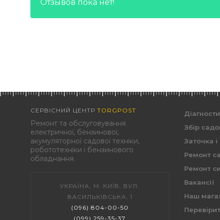
Отзывов пока нет!
СЕРВІСНИЙ ЦЕНТР
TORGPOST
Діагност
Ремонт та обслуговування
Збір садо
електричної, бензинової,
акумуляторної садової техніки,
Заточка і
робототехніки і бензинового
Ремонт са
обладнання.
Ремонт си
Вакансії
УКРАЇНА, М. КИЇВ, ВУЛ.
Наш мага
ВАСИЛЬКІВСЬКА, 1
(096) 804-00-50
Перевірит
(099) 259-35-37