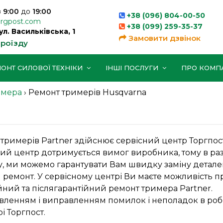
з
9:00
до
19:00
+38 (096) 804-00-50
orgpost.com
+38 (099) 259-35-37
вул. Васильківська, 1
Замовити дзвінок
проїзду
ОНТ СИЛОВОЇ ТЕХНІКИ
ІНШІ ПОСЛУГИ
ПРО КОМП
имера
›
Ремонт тримерів Husqvarna
тримерів Partner здійснює сервісний центр Торгпост
ий центр дотримується вимог виробника, тому в раз
, ми можемо гарантувати Вам швидку заміну деталей
 ремонт. У сервісному центрі Ви маєте можливість 
йний та післягарантійний ремонт тримера Partner.
ленням і виправленням помилок і неполадок в роб
і Торгпост.