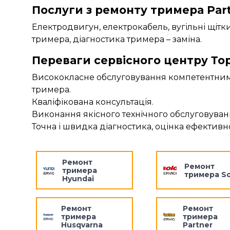
Послуги з ремонту тримера Part
Електродвигун, електрокабель, вугільні щітк
тримера, діагностика тримера – заміна.
Переваги сервісного центру То
Висококласне обслуговування компетентними
тримера.
Кваліфікована консультація.
Виконання якісного технічного обслуговуванн
Точна і швидка діагностика, оцінка ефективно
Ремонт
Ремонт
тримера
тримера So
Hyundai
Ремонт
Ремонт
тримера
тримера
Husqvarna
Partner