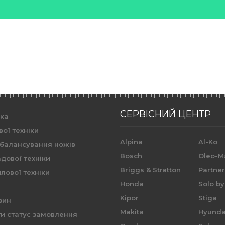
СЕРВІСНИЙ ЦЕНТР
ика
вої техніки
Alpina
Al-Ko
 балансування ножів
Bosch
Oleo-M
дової техніки
Briggs & Stratton
Partne
лової техніки
Honda
Solo by
Kipor
Stiga
зин
Makita
Hyunda
и статус замовлення