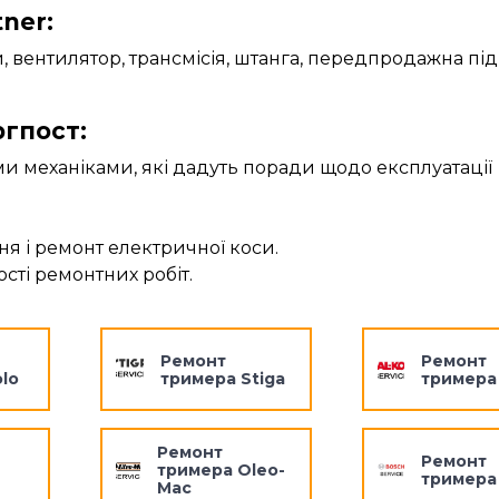
ner:
и, вентилятор, трансмісія, штанга, передпродажна пі
ргпост:
 механіками, які дадуть поради щодо експлуатації
я і ремонт електричної коси.
сті ремонтних робіт.
Ремонт
Ремонт
lo
тримера Stiga
тримера
Ремонт
Ремонт
тримера Oleo-
тримера
Mac