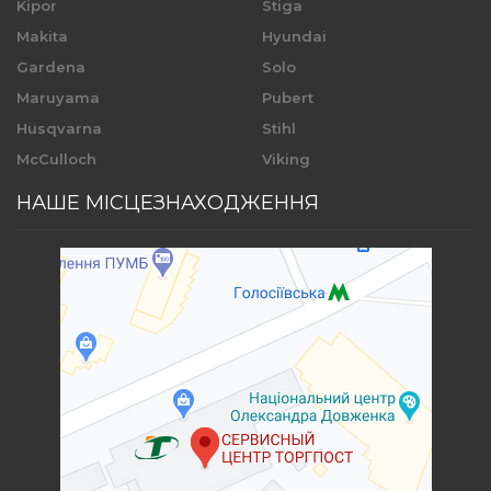
Kipor
Stiga
Makita
Hyundai
Gardena
Solo
Maruyama
Pubert
Husqvarna
Stihl
McCulloch
Viking
НАШЕ МІСЦЕЗНАХОДЖЕННЯ