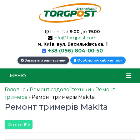
Пн-Пт: з
9:00
до
19:00
info@torgpost.com
м. Київ, вул. Васильківська, 1
+38 (096) 804-00-50
new
Замовити запчастини
Особистий кабінет
МЕНЮ
Головна
›
Ремонт садової техніки
›
Ремонт
тримера
›
Ремонт тримерів Makita
Ремонт тримерів Makita
Отзывы
5