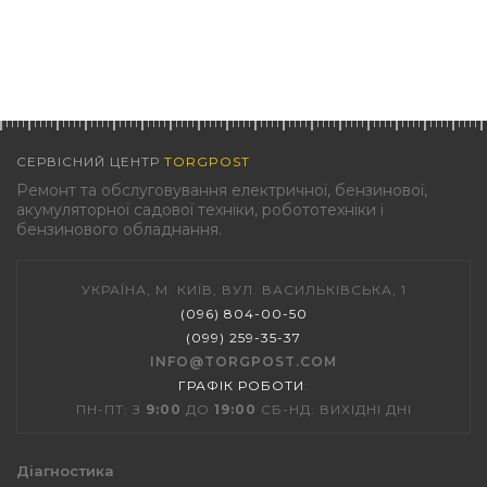
СЕРВІСНИЙ ЦЕНТР
TORGPOST
Ремонт та обслуговування електричної, бензинової,
акумуляторної садової техніки, робототехніки і
бензинового обладнання.
УКРАЇНА, М. КИЇВ, ВУЛ. ВАСИЛЬКІВСЬКА, 1
(096) 804-00-50
(099) 259-35-37
INFO@TORGPOST.COM
ГРАФІК РОБОТИ
:
ПН-ПТ: З
9:00
ДО
19:00
СБ-НД: ВИХІДНІ ДНІ
Діагностика