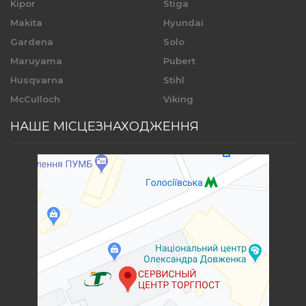
Kipor
Stiga
Makita
Hyundai
Gardena
Solo
Maruyama
Pubert
Husqvarna
Stihl
McCulloch
Viking
НАШЕ МІСЦЕЗНАХОДЖЕННЯ