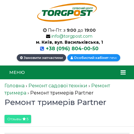
Пн-Пт: з
9:00
до
19:00
info@torgpost.com
м. Київ, вул. Васильківська, 1
+38 (096) 804-00-50
new
Замовити запчастини
Особистий кабінет
МЕНЮ
Головна
›
Ремонт садової техніки
›
Ремонт
тримера
›
Ремонт тримерів Partner
Ремонт тримерів Partner
Отзывы
5