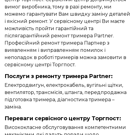
вимог виробника, тому в разі ремонту, ми
можемо гарантувати Вам швидку заміну деталей
і якісний ремонт. У сервісному центрі Ви маєте
можливість пройти гарантійний та
післягарантійний ремонт тримера Partner.
Професійний ремонт тримера Партнер з
виявленням і виправленням помилок і
неполадок в роботі тримерів можна замовити в
сервісному центрі Торгпост.
Послуги з ремонту тримера Partner:
Електродвигун, електрокабель, вугільні щітки,
вентилятор, трансмісія, штанга, передпродажна
підготовка тримера, діагностика тримера –
заміна.
Переваги сервісного центру Торгпост:
Висококласне обслуговування компетентними
механіками, які дадуть поради щодо