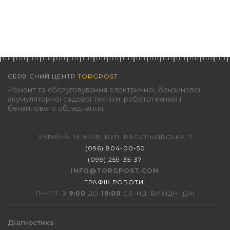
СЕРВІСНИЙ ЦЕНТР
TORGPOST
Ремонт та обслуговування електричної, бензинової,
акумуляторної садової техніки, робототехніки і
бензинового обладнання.
УКРАЇНА, М. КИЇВ, ВУЛ. ВАСИЛЬКІВСЬКА, 1
(096) 804-00-50
(099) 259-35-37
INFO@TORGPOST.COM
ГРАФІК РОБОТИ
:
ПН-ПТ: З
9:00
ДО
19:00
СБ-НД: ВИХІДНІ ДНІ
Діагностика